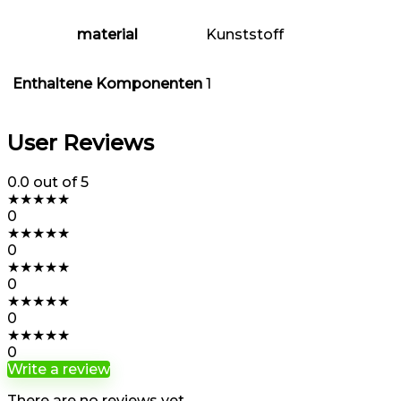
material
‎Kunststoff
Enthaltene Komponenten
‎1
User Reviews
0.0
out of 5
★
★
★
★
★
0
★
★
★
★
★
0
★
★
★
★
★
0
★
★
★
★
★
0
★
★
★
★
★
0
Write a review
There are no reviews yet.