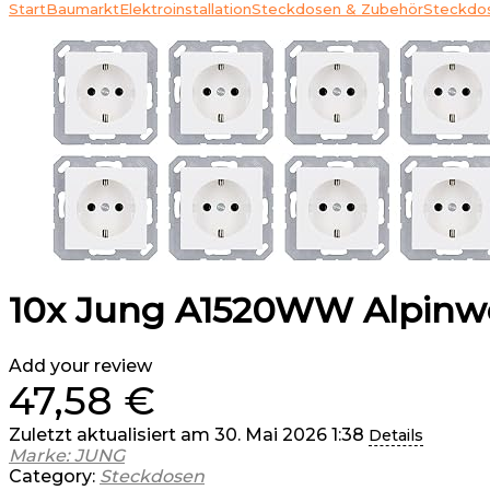
Start
Baumarkt
Elektroinstallation
Steckdosen & Zubehör
Steckdo
10x Jung A1520WW Alpinwe
Add your review
47,58
€
Zuletzt aktualisiert am 30. Mai 2026 1:38
Details
Marke: JUNG
Category:
Steckdosen