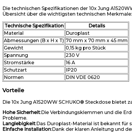
Die technischen Spezifikationen der 10x Jung A1520WW
Übersicht über die wichtigsten technischen Merkmale:
Technische Spezifikation
Details
Material
Duroplast
Abmessungen (B x H x T)
70 mm x 70 mm x 45 mm
Gewicht
0,15 kg pro Stück
Spannung
230 V
Stromstärke
16 A
Schutzart
IP20
Normen
DIN VDE 0620
Vorteile
Die 10x Jung A1520WW SCHUKO® Steckdose bietet zahlrei
Hohe Sicherheit
:Die Verbindungsklemmen und die Erdun
Probleme.
Langlebigkeit
:Das Duroplast-Material ist bekannt für
Einfache Installation
:Dank der klaren Anleitung und de