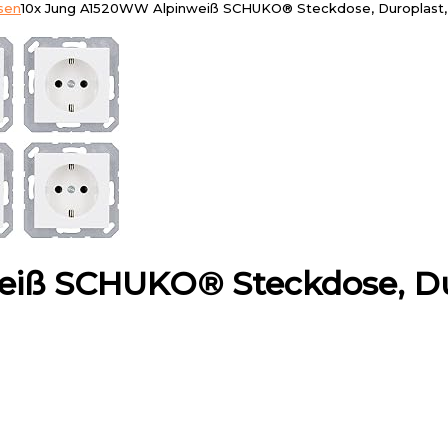
sen
10x Jung A1520WW Alpinweiß SCHUKO® Steckdose, Duroplast,
iß SCHUKO® Steckdose, Du