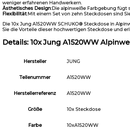
weniger erfahrenen Handwerkern.
Ästhetisches Design
:Die alpinweiße Farbgebung fügt 
Flexibilität
:Mit einem Set von zehn Steckdosen sind Si
Die 10x Jung A1520WW SCHUKO® Steckdose in Alpinweiß 
Sie die Vorteile dieser hochwertigen Steckdose und e
Details:
10x Jung A1520WW Alpinwei
Hersteller
‎JUNG
Teilenummer
‎A1520WW
Herstellerreferenz
‎A1520WW
Größe
‎10x Steckdose
Farbe
‎10xA1520WW