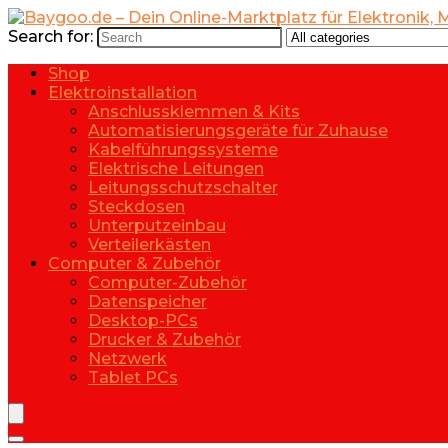
Search for:
Shop
Elektroinstallation
Anschlussklemmen & Kits
Automatisierungsgeräte für Zuhause
Kabelführungssysteme
Elektrische Leitungen
Leitungsschutzschalter
Steckdosen
Unterputzeinbau
Verteilerkästen
Computer & Zubehör
Computer-Zubehör
Datenspeicher
Desktop-PCs
Drucker & Zubehör
Netzwerk
Tablet PCs