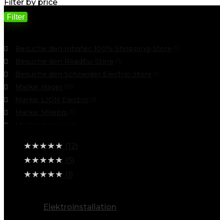
Filter by price
Filter
Filter by
Besuche den intratec 100% Shopping-Store
(1)
Besuche den RoadEu-Store
(3)
Besuche den Schneider Electric-Store
(1)
Marke: Hager
(16)
Marke: LION Electric
(3)
Marke: Miiepls
(1)
Marke: munloo
(1)
Average rating
Marke: Qinglee
(1)
★
★
★
★
★
(12)
Marke: Qiyiche
(1)
★
★
★
★
★
(5)
Marke: Royouzi
(1)
★
★
★
★
★
(1)
Marke: Tomoyuki
(2)
alle Kategorien ansehen
Elektroinstallation
(607)