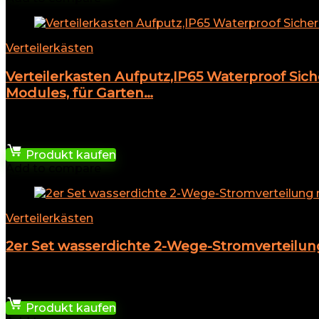
Verteilerkästen
Verteilerkasten Aufputz,IP65 Waterproof Sic
Modules, für Garten…
★
★
★
★
★
11,99
€
Produkt kaufen
Add to compare
Verteilerkästen
2er Set wasserdichte 2-Wege-Stromverteilu
★
★
★
★
★
13,88
€
Produkt kaufen