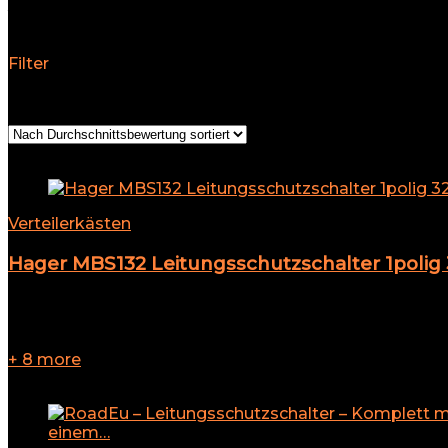
Verteilerkästen
Filter
Ergebnisse 1 – 30 von 31 werden angezeigt
Nach Durchs
Add to compare
Verteilerkästen
Hager MBS132 Leitungsschutzschalter 1polig
★
★
★
★
★
Best deal at:
eBay
12,99
€
+ 8 more
Add to compare