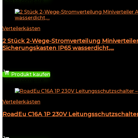
Add to compare
Verteilerkästen
2 Stück 2-Wege-Stromverteilung Miniverteil
Sicherungskasten IP65 wasserdicht,…
★
★
★
★
★
12,88
€
Produkt kaufen
Add to compare
Verteilerkästen
RoadEu C16A 1P 230V Leitungsschutzschalter 
★
★
★
★
★
17,40
€