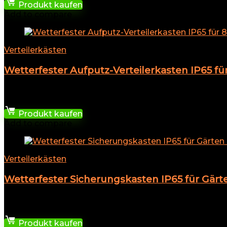
Produkt kaufen
Add to compare
Verteilerkästen
Wetterfester Aufputz-Verteilerkasten IP65 f
★
★
★
★
★
18,99
€
Produkt kaufen
Add to compare
Verteilerkästen
Wetterfester Sicherungskasten IP65 für Gär
★
★
★
★
★
9,59
€
Produkt kaufen