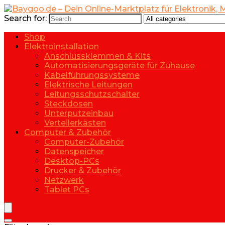
Search for:
Shop
Elektroinstallation
Anschlussklemmen & Kits
Automatisierungsgeräte für Zuhause
Kabelführungssysteme
Elektrische Leitungen
Leitungsschutzschalter
Steckdosen
Unterputzeinbau
Verteilerkästen
Computer & Zubehör
Computer-Zubehör
Datenspeicher
Desktop-PCs
Drucker & Zubehör
Netzwerk
Tablet PCs