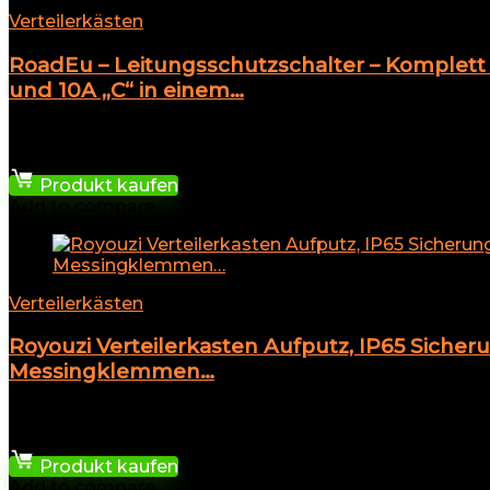
Verteilerkästen
RoadEu – Leitungsschutzschalter – Komplett
und 10A „C“ in einem…
★
★
★
★
★
65,01
€
Produkt kaufen
Add to compare
Verteilerkästen
Royouzi Verteilerkasten Aufputz, IP65 Sicher
Messingklemmen…
★
★
★
★
★
9,99
€
Produkt kaufen
Add to compare