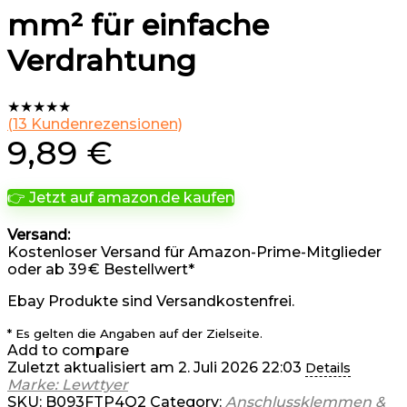
mm² für einfache
Verdrahtung
★
★
★
★
★
(
13
Kundenrezensionen)
9,89
€
👉 Jetzt auf amazon.de kaufen
Versand:
Kostenloser Versand für Amazon-Prime-Mitglieder
oder ab 39 € Bestellwert*
Ebay Produkte sind Versandkostenfrei.
* Es gelten die Angaben auf der Zielseite.
Add to compare
Zuletzt aktualisiert am 2. Juli 2026 22:03
Details
Marke: Lewttyer
SKU:
B093FTP4Q2
Category:
Anschlussklemmen &