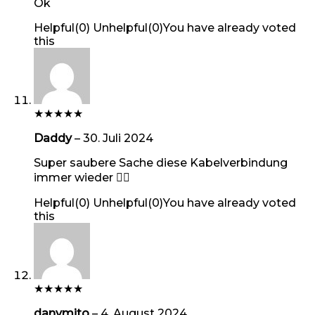
Ok
Helpful
(
0
)
Unhelpful
(
0
)
You have already voted
this
★
★
★
★
★
Daddy
–
30. Juli 2024
Super saubere Sache diese Kabelverbindung
immer wieder 👍🏼
Helpful
(
0
)
Unhelpful
(
0
)
You have already voted
this
★
★
★
★
★
danymito
–
4. August 2024