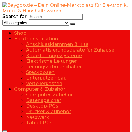
Search for:
Shop
Elektroinstallation
Anschlussklemmen & Kits
Automatisierungsgeräte für Zuhause
Kabelführungssysteme
Elektrische Leitungen
Leitungsschutzschalter
Steckdosen
Unterputzeinbau
Verteilerkästen
Computer & Zubehör
Computer-Zubehör
Datenspeicher
Desktop-PCs
Drucker & Zubehör
Netzwerk
Tablet PCs