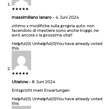
★
★
★
★
★
massimiliano lanaro
–
4. Juni 2024
ottimo x modifiche sulla propria auto. non
facendolo di mestiere sono anche troppi, ne
avrò ancora x la prossima vita!!
Helpful
(
0
)
Unhelpful
(
0
)
You have already voted
this
★
★
★
★
★
Utratow
–
8. Juni 2024
Entspricht mein Erwartungen
Helpful
(
0
)
Unhelpful
(
0
)
You have already voted
this