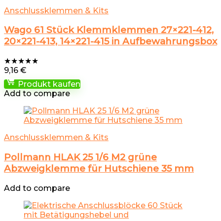
Anschlussklemmen & Kits
Wago 61 Stück Klemmklemmen 27×221-412,
20×221-413, 14×221-415 in Aufbewahrungsbox
★
★
★
★
★
9,16
€
Produkt kaufen
Add to compare
Anschlussklemmen & Kits
Pollmann HLAK 25 1/6 M2 grüne
Abzweigklemme für Hutschiene 35 mm
Add to compare