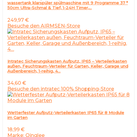
wassertank klarspüler spülmaschine mit 9 Programme 37 *
50cm Ultra-Schmal & Tief, 1-24H Timer,…
249,97
€
Besuche den AIRMSEN-Store
Intratec Sicherungskasten Aufputz, IP65 – Verteilerkasten
außen, Feuchtraum-Verteiler für Garten, Keller, Garage und
Außenbereich, 1-reihig, 4…
34,60
€
Besuche den intratec 100% Shopping-Store
Wetterfester Aufputz-Verteilerkasten IP65 für 8 Module
im Garten
18,99
€
Marke: Qinglee