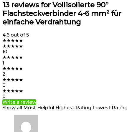
13 reviews for
Vollisolierte 90°
Flachsteckverbinder 4-6 mm² für
einfache Verdrahtung
4.6
out of 5
★
★
★
★
★
★
★
★
★
★
10
★
★
★
★
★
1
★
★
★
★
★
2
★
★
★
★
★
0
★
★
★
★
★
0
Write a review
Show all
Most Helpful
Highest Rating
Lowest Rating