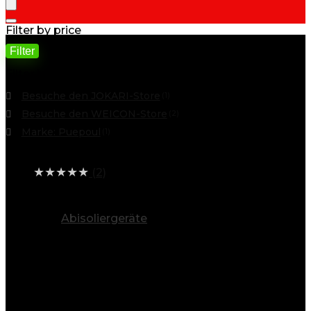
Filter by price
Filter
Min. Preis
Max. Preis
Filter by
Besuche den JOKARI-Store
(1)
Besuche den WEICON-Store
(2)
Marke: Puepoul
(1)
Average rating
★
★
★
★
★
(2)
alle Kategorien ansehen
Abisoliergeräte
(4)
Info
Entdecken Sie eine Welt voller
Möglichkeiten
Baygoo steht für Vielfalt. Unsere breite