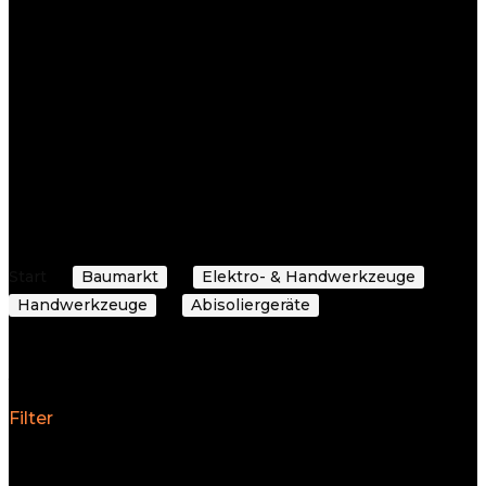
Warum Baygoo?
Benutzerfreundlichkeit
: Dank unserer klaren
Navigation und intelligenten Suchfunktionen
finden Sie schnell, was Sie suchen.
Schnelle Lieferung
: Wir arbeiten mit
vertrauenswürdigen Partnern zusammen, um
Ihre Bestellungen so schnell wie möglich zu
Ihnen zu bringen.
Attraktive Preise
: Wir kombinieren Qualität mit
Erschwinglichkeit, um Ihnen das beste Preis-
Leistungs-Verhältnis zu bieten.
Start
Baumarkt
Elektro- & Handwerkzeuge
Handwerkzeuge
Abisoliergeräte
Abisolierzangen
Abisolierzangen
Filter
Alle 4 Ergebnisse werden angezeigt
Nach
Durchschnittsbewertung sortiert