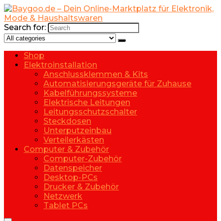
Search for:
Shop
Elektroinstallation
Anschlussklemmen & Kits
Automatisierungsgeräte für Zuhause
Kabelführungssysteme
Elektrische Leitungen
Leitungsschutzschalter
Steckdosen
Unterputzeinbau
Verteilerkästen
Computer & Zubehör
Computer-Zubehör
Datenspeicher
Desktop-PCs
Drucker & Zubehör
Netzwerk
Tablet PCs