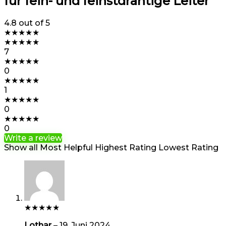
für fein- und feinstdrähtige Leiter
4.8
out of 5
★
★
★
★
★
★
★
★
★
★
7
★
★
★
★
★
0
★
★
★
★
★
1
★
★
★
★
★
0
★
★
★
★
★
0
Write a review
Show all
Most Helpful
Highest Rating
Lowest Rating
★
★
★
★
★
Lothar
–
19. Juni 2024