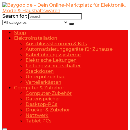
Search for:
Shop
Elektroinstallation
Anschlussklemmen & Kits
Automatisierungsgeräte für Zuhause
Kabelführungssysteme
Elektrische Leitungen
Leitungsschutzschalter
Steckdosen
Unterputzeinbau
Verteilerkästen
Computer & Zubehör
Computer-Zubehör
Datenspeicher
Desktop-PCs
Drucker & Zubehör
Netzwerk
Tablet PCs