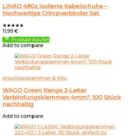
LIHAO 480x Isolierte Kabelschuhe –
Hochwertige Crimpverbinder Set
★
★
★
★
★
11,99
€
Produkt kaufen
Add to compare
Anschlussklemmen & Kits
WAGO Green Range 2-Leiter
Verbindungsklemmen 4mm², 100 Stück
nachhaltig
Add to compare