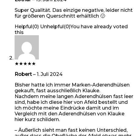
Super Qualität. Das einzige negative, leider nicht
für größeren Querschnitt erhältlich 🙂
Helpful
(
0
)
Unhelpful
(
0
)
You have already voted
this
★
★
★
★
★
Robert
–
1. Juli 2024
Bisher hatte ich immer Marken-Aderendhülsen
gekauft, fast ausschließlich Klauke.
Nachdem meine langen Aderendhülsen fast leer
sind, habe ich diese hier von Afeld bestellt und
ich möchte meine Eindrücke damit und im
Vergleich mit den Aderendhülsen von Klauke
hier kurz schildern.
– Äußerlich sieht man fast keinen Unterschied,
außer dass die Obefläche der Afeld etwas mehr