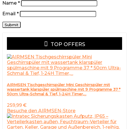
Name
*
Email
*
TOP OFFERS
AIRMSEN Tischgeschirrspüler Mini Geschirrspüler mit
wassertank klarspüler spülmaschine mit 9 Programme 37 *
50cm Ultra-Schmal & Tief, 1-24H Timer,…
259,99
€
Besuche den AIRMSEN-Store