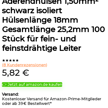
Aderendhülsen 1,50mm²
schwarz isoliert
Hülsenlänge 18mm
Gesamtlänge 25,2mm 100
Stück für fein- und
feinstdrähtige Leiter
★
★
★
★
★
(
8
Kundenrezensionen)
5,82
€
👉 Jetzt auf amazon.de kaufen
Versand:
Kostenloser Versand für Amazon-Prime-Mitglieder
oder ab 39 € Bestellwert*