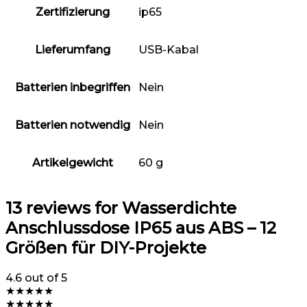
Zertifizierung
‎ip65
Lieferumfang
‎USB-Kabal
Batterien inbegriffen
‎Nein
Batterien notwendig
‎Nein
Artikelgewicht
‎60 g
13 reviews for
Wasserdichte
Anschlussdose IP65 aus ABS – 12
Größen für DIY-Projekte
4.6
out of 5
★
★
★
★
★
★
★
★
★
★