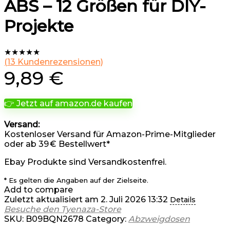
ABS – 12 Größen für DIY-
Projekte
★
★
★
★
★
(
13
Kundenrezensionen)
9,89
€
👉 Jetzt auf amazon.de kaufen
Versand:
Kostenloser Versand für Amazon-Prime-Mitglieder
oder ab 39 € Bestellwert*
Ebay Produkte sind Versandkostenfrei.
* Es gelten die Angaben auf der Zielseite.
Add to compare
Zuletzt aktualisiert am 2. Juli 2026 13:32
Details
Besuche den Tyenaza-Store
SKU:
B09BQN2678
Category:
Abzweigdosen