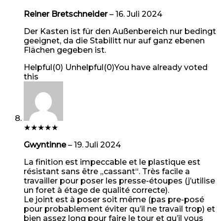
Reiner Bretschneider
–
16. Juli 2024
Der Kasten ist für den Außenbereich nur bedingt
geeignet, da die Stabilitt nur auf ganz ebenen
Flächen gegeben ist.
Helpful
(
0
)
Unhelpful
(
0
)
You have already voted
this
★
★
★
★
★
Gwyntinne
–
19. Juli 2024
La finition est impeccable et le plastique est
résistant sans être „cassant“. Très facile a
travailler pour poser les presse-étoupes (j’utilise
un foret à étage de qualité correcte).
Le joint est à poser soit même (pas pre-posé
pour probablement éviter qu’il ne travail trop) et
bien assez long pour faire le tour et qu’il vous