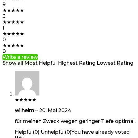
9
★
★
★
★
★
3
★
★
★
★
★
1
★
★
★
★
★
0
★
★
★
★
★
0
Write a review
Show all
Most Helpful
Highest Rating
Lowest Rating
★
★
★
★
★
wilhelm
–
20. Mai 2024
für meinen Zweck wegen geringer Tiefe optimal.
Helpful
(
0
)
Unhelpful
(
0
)
You have already voted
this