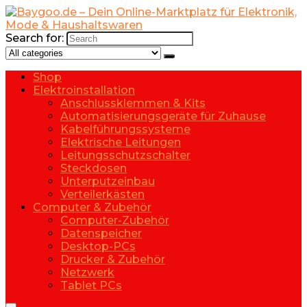
Search for:
Shop
Elektroinstallation
Anschlussklemmen & Kits
Automatisierungsgeräte für Zuhause
Kabelführungssysteme
Elektrische Leitungen
Leitungsschutzschalter
Steckdosen
Unterputzeinbau
Verteilerkästen
Computer & Zubehör
Computer-Zubehör
Datenspeicher
Desktop-PCs
Drucker & Zubehör
Netzwerk
Tablet PCs