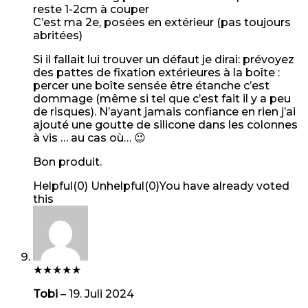
reste 1-2cm à couper
C’est ma 2e, posées en extérieur (pas toujours
abritées)
Si il fallait lui trouver un défaut je dirai: prévoyez
des pattes de fixation extérieures à la boîte :
percer une boîte sensée être étanche c’est
dommage (même si tel que c’est fait il y a peu
de risques). N’ayant jamais confiance en rien j’ai
ajouté une goutte de silicone dans les colonnes
à vis … au cas où… 😉
Bon produit.
Helpful
(
0
)
Unhelpful
(
0
)
You have already voted
this
★
★
★
★
★
Tobi
–
19. Juli 2024