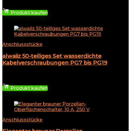
8,99
€
Produkt kaufen
Add to compare
Anschlussstücke
alwaiiz 50-teiliges Set wasserdichte
Kabelverschraubungen PG7 bis PG19
★
★
★
★
★
8,48
€
Produkt kaufen
Add to compare
Anschlussstücke