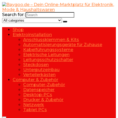
Search for:
Shop
Elektroinstallation
Anschlussklemmen & Kits
Automatisierungsgeräte für Zuhause
Kabelführungssysteme
Elektrische Leitungen
Leitungsschutzschalter
Steckdosen
Unterputzeinbau
Verteilerkästen
Computer & Zubehör
Computer-Zubehör
Datenspeicher
Desktop-PCs
Drucker & Zubehör
Netzwerk
Tablet PCs