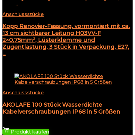
Anschlussstücke
Kopp Renovier-Fassung, vormontiert mit ca.
13 cm sichtbarer Leitung H03VV-F
2×0,75mm², Lüsterklemme und
Zugentlastung, 3 Stück in Verpackung, E27,
…
Add to compare
Anschlussstücke
AKOLAFE 100 Stück Wasserdichte
Kabelverschraubungen IP68 in 5 Größen
7,98
€
Produkt kaufen