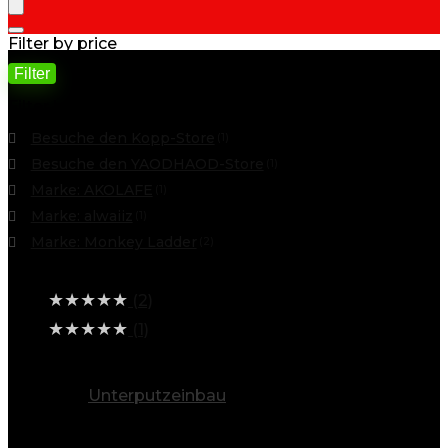
Filter by price
Filter
Min. Preis
Max. Preis
Filter by
Besuche den Kopp-Store
(1)
Besuche den YAODHAOD-Store
(1)
Marke: AKOLAFE
(1)
Marke: alwaiiz
(1)
Marke: Monkey Ladder
(2)
Average rating
★
★
★
★
★
(2)
★
★
★
★
★
(1)
alle Kategorien ansehen
Unterputzeinbau
(19)
Info