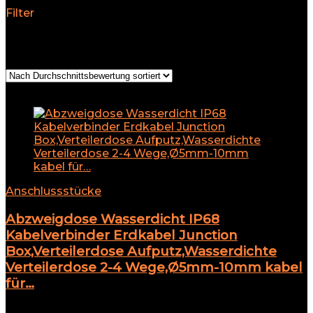
Filter
Alle 6 Ergebnisse werden angezeigt
Nach
Durchschnittsbewertung sortiert
Add to compare
Anschlussstücke
Abzweigdose Wasserdicht IP68
Kabelverbinder Erdkabel Junction
Box,Verteilerdose Aufputz,Wasserdichte
Verteilerdose 2-4 Wege,Ø5mm-10mm kabel
für…
★
★
★
★
★