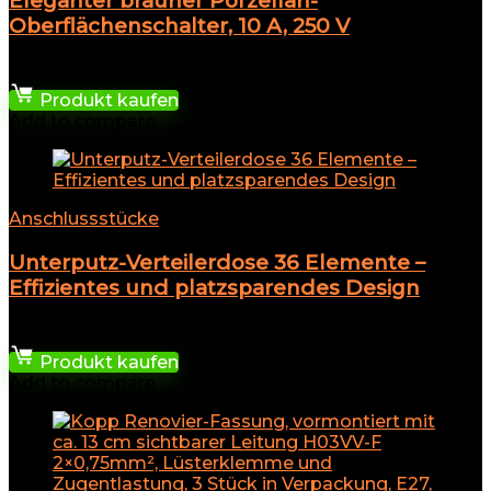
Eleganter brauner Porzellan-
Oberflächenschalter, 10 A, 250 V
24,64
€
Produkt kaufen
Add to compare
Anschlussstücke
Unterputz-Verteilerdose 36 Elemente –
Effizientes und platzsparendes Design
53,27
€
Produkt kaufen
Add to compare