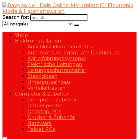
Search for:
Shop
Elektroinstallation
Anschlussklemmen & Kits
Automatisierungsgeräte für Zuhause
Kabelführungssysteme
Elektrische Leitungen
Leitungsschutzschalter
Steckdosen
Unterputzeinbau
Verteilerkästen
Computer & Zubehör
Computer-Zubehör
Datenspeicher
Desktop-PCs
Drucker & Zubehör
Netzwerk
Tablet PCs