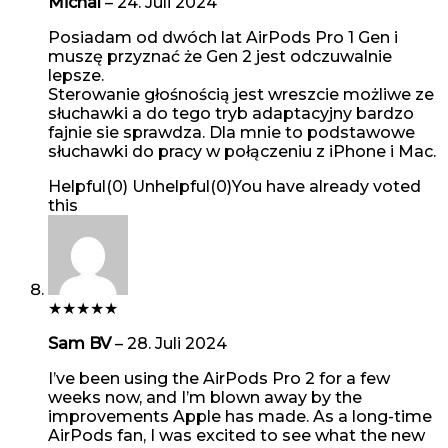
Michal
–
24. Juli 2024
Posiadam od dwóch lat AirPods Pro 1 Gen i
muszę przyznać że Gen 2 jest odczuwalnie
lepsze.
Sterowanie głośnością jest wreszcie możliwe ze
słuchawki a do tego tryb adaptacyjny bardzo
fajnie sie sprawdza. Dla mnie to podstawowe
słuchawki do pracy w połączeniu z iPhone i Mac.
Helpful
(
0
)
Unhelpful
(
0
)
You have already voted
this
★
★
★
★
★
Sam BV
–
28. Juli 2024
I’ve been using the AirPods Pro 2 for a few
weeks now, and I’m blown away by the
improvements Apple has made. As a long-time
AirPods fan, I was excited to see what the new