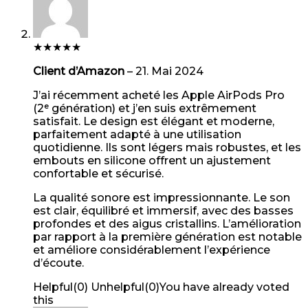
★
★
★
★
★
Client d’Amazon
–
21. Mai 2024
J’ai récemment acheté les Apple AirPods Pro
(2ᵉ génération) et j’en suis extrêmement
satisfait. Le design est élégant et moderne,
parfaitement adapté à une utilisation
quotidienne. Ils sont légers mais robustes, et les
embouts en silicone offrent un ajustement
confortable et sécurisé.
La qualité sonore est impressionnante. Le son
est clair, équilibré et immersif, avec des basses
profondes et des aigus cristallins. L’amélioration
par rapport à la première génération est notable
et améliore considérablement l’expérience
d’écoute.
Helpful
(
0
)
Unhelpful
(
0
)
You have already voted
this