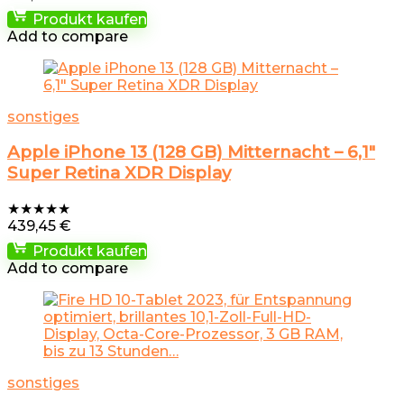
Produkt kaufen
Add to compare
sonstiges
Apple iPhone 13 (128 GB) Mitternacht – 6,1″
Super Retina XDR Display
★
★
★
★
★
439,45
€
Produkt kaufen
Add to compare
sonstiges