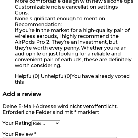
More comfortable design with new silicone tips
Customizable noise cancellation settings
Cons:
None significant enough to mention
Recommendation:
If you’re in the market for a high-quality pair of
wireless earbuds, I highly recommend the
AirPods Pro 2. They’re an investment, but
they’re worth every penny. Whether you’re an
audiophile or just looking for a reliable and
convenient pair of earbuds, these are definitely
worth considering.
Helpful
(
0
)
Unhelpful
(
0
)
You have already voted
this
Add a review
Deine E-Mail-Adresse wird nicht veröffentlicht.
Erforderliche Felder sind mit
*
markiert
Your Rating
Your Review
*