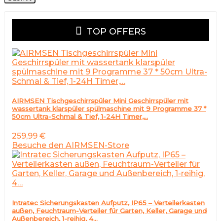
TOP OFFERS
AIRMSEN Tischgeschirrspüler Mini Geschirrspüler mit
wassertank klarspüler spülmaschine mit 9 Programme 37 *
50cm Ultra-Schmal & Tief, 1-24H Timer,…
259,99
€
Besuche den AIRMSEN-Store
Intratec Sicherungskasten Aufputz, IP65 – Verteilerkasten
außen, Feuchtraum-Verteiler für Garten, Keller, Garage und
Außenbereich, 1-reihig, 4…