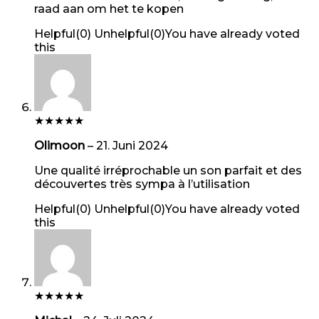
raad aan om het te kopen
Helpful
(
0
)
Unhelpful
(
0
)
You have already voted
this
★
★
★
★
★
Olimoon
–
21. Juni 2024
Une qualité irréprochable un son parfait et des
découvertes très sympa à l’utilisation
Helpful
(
0
)
Unhelpful
(
0
)
You have already voted
this
★
★
★
★
★