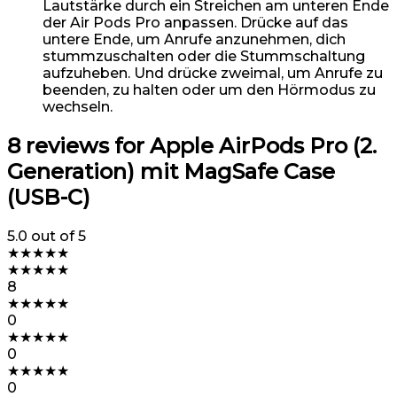
Lautstärke durch ein Streichen am unteren Ende
der Air Pods Pro anpassen. Drücke auf das
untere Ende, um Anrufe anzunehmen, dich
stummzuschalten oder die Stummschaltung
aufzuheben. Und drücke zweimal, um Anrufe zu
beenden, zu halten oder um den Hörmodus zu
wechseln.
8 reviews for
Apple AirPods Pro (2.
Generation) mit MagSafe Case
(USB-C) ​​​​​​​
5.0
out of 5
★
★
★
★
★
★
★
★
★
★
8
★
★
★
★
★
0
★
★
★
★
★
0
★
★
★
★
★
0