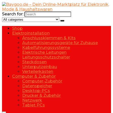
Search for:
Shop
Elektroinstallation
Anschlussklemmen & Kits
Automatisierungsgeräte für Zuhause
Kabelführungssysteme
Elektrische Leitungen
Leitungsschutzschalter
Steckdosen
Unterputzeinbau
Verteilerkästen
Computer & Zubehör
Computer-Zubehör
Datenspeicher
Desktop-PCs
Drucker & Zubehör
Netzwerk
Tablet PCs