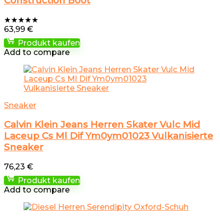
Construction Boot
★
★
★
★
★
63,99
€
Produkt kaufen
Add to compare
Sneaker
Calvin Klein Jeans Herren Skater Vulc Mid
Laceup Cs Ml Dif Ym0ym01023 Vulkanisierte
Sneaker
76,23
€
Produkt kaufen
Add to compare