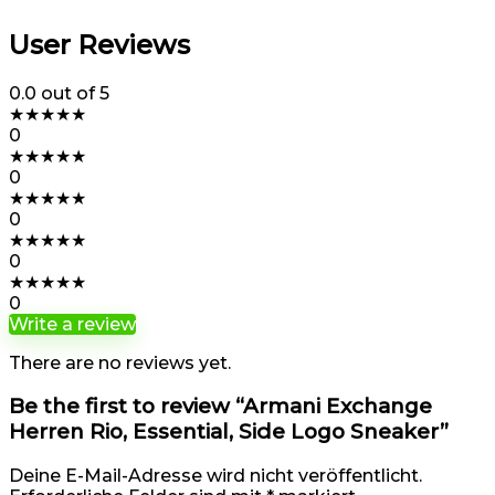
User Reviews
0.0
out of 5
★
★
★
★
★
0
★
★
★
★
★
0
★
★
★
★
★
0
★
★
★
★
★
0
★
★
★
★
★
0
Write a review
There are no reviews yet.
Be the first to review “Armani Exchange
Herren Rio, Essential, Side Logo Sneaker”
Deine E-Mail-Adresse wird nicht veröffentlicht.