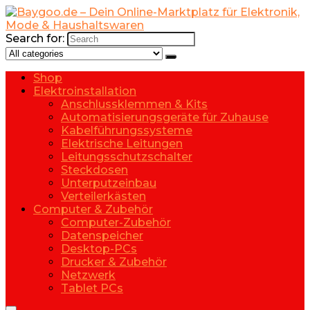
Search for:
Shop
Elektroinstallation
Anschlussklemmen & Kits
Automatisierungsgeräte für Zuhause
Kabelführungssysteme
Elektrische Leitungen
Leitungsschutzschalter
Steckdosen
Unterputzeinbau
Verteilerkästen
Computer & Zubehör
Computer-Zubehör
Datenspeicher
Desktop-PCs
Drucker & Zubehör
Netzwerk
Tablet PCs