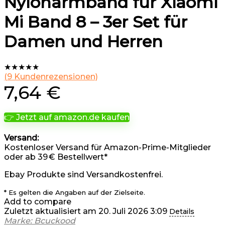
Nylonarmband für Xiaomi
Mi Band 8 – 3er Set für
Damen und Herren
★
★
★
★
★
(
9
Kundenrezensionen)
7,64
€
👉 Jetzt auf amazon.de kaufen
Versand:
Kostenloser Versand für Amazon-Prime-Mitglieder
oder ab 39 € Bestellwert*
Ebay Produkte sind Versandkostenfrei.
* Es gelten die Angaben auf der Zielseite.
Add to compare
Zuletzt aktualisiert am 20. Juli 2026 3:09
Details
Marke: Bcuckood