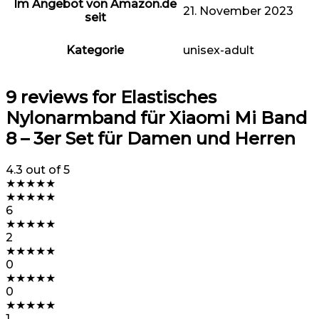
Im Angebot von Amazon.de
21. November 2023
seit
Kategorie
unisex-adult
9 reviews for
Elastisches
Nylonarmband für Xiaomi Mi Band
8 – 3er Set für Damen und Herren
4.3
out of 5
★
★
★
★
★
★
★
★
★
★
6
★
★
★
★
★
2
★
★
★
★
★
0
★
★
★
★
★
0
★
★
★
★
★
1