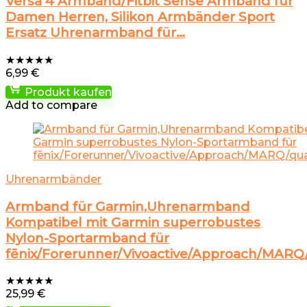
Versa 4 Armband/Fitbit Sense Armband für
Damen Herren, Silikon Armbänder Sport
Ersatz Uhrenarmband für…
★
★
★
★
★
6,99
€
Produkt kaufen
Add to compare
Uhrenarmbänder
Armband für Garmin,Uhrenarmband
Kompatibel mit Garmin superrobustes
Nylon-Sportarmband für
fēnix/Forerunner/Vivoactive/Approach/MARQ
★
★
★
★
★
25,99
€