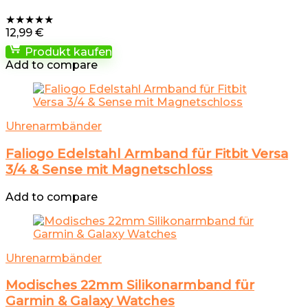
★
★
★
★
★
12,99
€
Produkt kaufen
Add to compare
Uhrenarmbänder
Faliogo Edelstahl Armband für Fitbit Versa
3/4 & Sense mit Magnetschloss
Add to compare
Uhrenarmbänder
Modisches 22mm Silikonarmband für
Garmin & Galaxy Watches