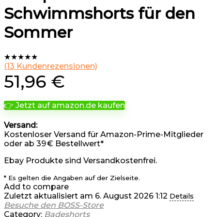
Schwimmshorts für den
Sommer
★
★
★
★
★
(
13
Kundenrezensionen)
51,96
€
👉 Jetzt auf amazon.de kaufen
Versand:
Kostenloser Versand für Amazon-Prime-Mitglieder
oder ab 39 € Bestellwert*
Ebay Produkte sind Versandkostenfrei.
* Es gelten die Angaben auf der Zielseite.
Add to compare
Zuletzt aktualisiert am 6. August 2026 1:12
Details
Besuche den BOSS-Store
Category:
Badeshorts