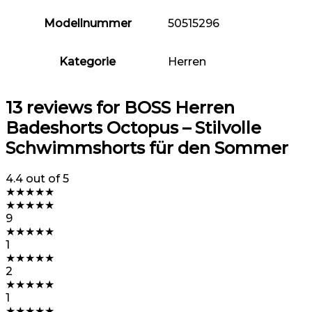
Modellnummer
50515296
Kategorie
Herren
13 reviews for
BOSS Herren
Badeshorts Octopus – Stilvolle
Schwimmshorts für den Sommer
4.4
out of 5
★
★
★
★
★
★
★
★
★
★
9
★
★
★
★
★
1
★
★
★
★
★
2
★
★
★
★
★
1
★
★
★
★
★