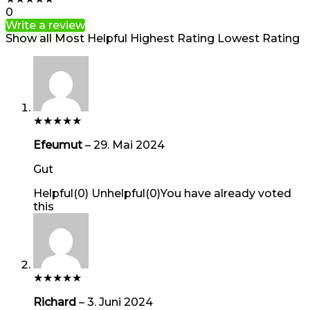
0
Write a review
Show all
Most Helpful
Highest Rating
Lowest Rating
★
★
★
★
★
Efeumut
–
29. Mai 2024
Gut
Helpful
(
0
)
Unhelpful
(
0
)
You have already voted
this
★
★
★
★
★
Richard
–
3. Juni 2024