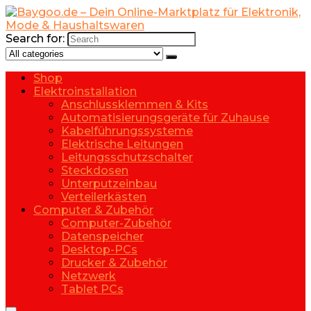
Search for:
Shop
Elektroinstallation
Anschlussklemmen & Kits
Automatisierungsgeräte für Zuhause
Kabelführungssysteme
Elektrische Leitungen
Leitungsschutzschalter
Steckdosen
Unterputzeinbau
Verteilerkästen
Computer & Zubehör
Computer-Zubehör
Datenspeicher
Desktop-PCs
Drucker & Zubehör
Netzwerk
Tablet PCs