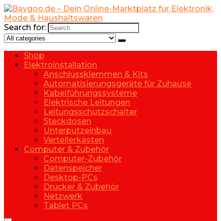
Search for:
Shop
Elektroinstallation
Anschlussklemmen & Kits
Automatisierungsgeräte für Zuhause
Kabelführungssysteme
Elektrische Leitungen
Leitungsschutzschalter
Steckdosen
Unterputzeinbau
Verteilerkästen
Computer & Zubehör
Computer-Zubehör
Datenspeicher
Desktop-PCs
Drucker & Zubehör
Netzwerk
Tablet PCs