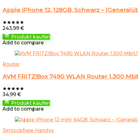
Apple iPhone 12, 128GB, Schwarz – (Generalüb
★
★
★
★
★
243,99
€
Produkt kaufen
Add to compare
Router
AVM FRITZ!Box 7490 WLAN Router 1.300 Mbit
★
★
★
★
★
34,99
€
Produkt kaufen
Add to compare
Simlockfreie Handys