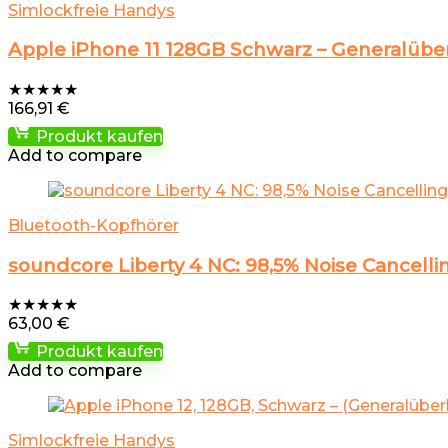
Simlockfreie Handys
Apple iPhone 11 128GB Schwarz – Generalüberho
★
★
★
★
★
166,91
€
Produkt kaufen
Add to compare
Bluetooth-Kopfhörer
soundcore Liberty 4 NC: 98,5% Noise Cancell
★
★
★
★
★
63,00
€
Produkt kaufen
Add to compare
Simlockfreie Handys