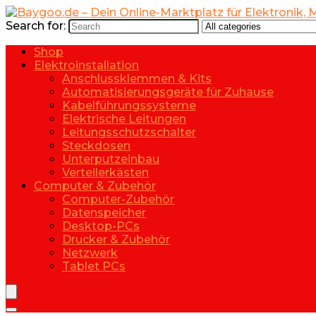
Search for:
Shop
Elektroinstallation
Anschlussklemmen & Kits
Automatisierungsgeräte für Zuhause
Kabelführungssysteme
Elektrische Leitungen
Leitungsschutzschalter
Steckdosen
Unterputzeinbau
Verteilerkästen
Computer & Zubehör
Computer-Zubehör
Datenspeicher
Desktop-PCs
Drucker & Zubehör
Netzwerk
Tablet PCs