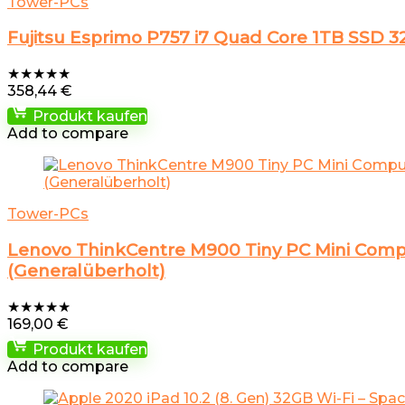
Tower-PCs
Fujitsu Esprimo P757 i7 Quad Core 1TB SSD 
★
★
★
★
★
358,44
€
Produkt kaufen
Add to compare
Tower-PCs
Lenovo ThinkCentre M900 Tiny PC Mini Comput
(Generalüberholt)
★
★
★
★
★
169,00
€
Produkt kaufen
Add to compare