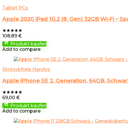
Tablet PCs
Apple 2020 iPad 10.2 (8. Gen) 32GB Wi-Fi – S
★
★
★
★
★
108,89
€
Produkt kaufen
Add to compare
Simlockfreie Handys
Apple iPhone SE 2. Generation, 64GB, Schwar
★
★
★
★
★
69,00
€
Produkt kaufen
Add to compare