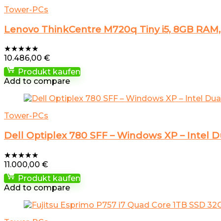
Tower-PCs
Lenovo ThinkCentre M720q Tiny i5, 8GB RAM,
★
★
★
★
★
10.486,00
€
Produkt kaufen
Add to compare
Tower-PCs
Dell Optiplex 780 SFF – Windows XP – Intel D
★
★
★
★
★
11.000,00
€
Produkt kaufen
Add to compare