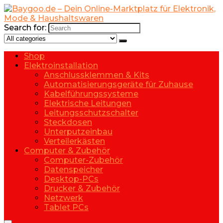
Search for:
Shop
Elektroinstallation
Anschlussklemmen & Kits
Automatisierungsgeräte für Zuhause
Kabelführungssysteme
Elektrische Leitungen
Leitungsschutzschalter
Steckdosen
Unterputzeinbau
Verteilerkästen
Computer & Zubehör
Computer-Zubehör
Datenspeicher
Desktop-PCs
Drucker & Zubehör
Netzwerk
Tablet PCs