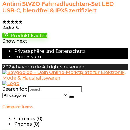
Antimi StVZO Fahrradleuchten-Set LED
USB-C, blendfrei & IPX5 zertifiziert
★
★
★
★
★
25,62
€
Produkt kaufen
Show next
Privatsphäre und Datenschutz
Impressum
2024 baygoo.de All rights reserved.
Search for:
Compare items
Cameras (
0
)
Phones (
0
)