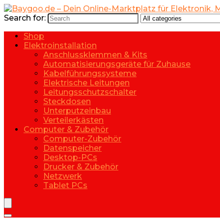
Search for:
Shop
Elektroinstallation
Anschlussklemmen & Kits
Automatisierungsgeräte für Zuhause
Kabelführungssysteme
Elektrische Leitungen
Leitungsschutzschalter
Steckdosen
Unterputzeinbau
Verteilerkästen
Computer & Zubehör
Computer-Zubehör
Datenspeicher
Desktop-PCs
Drucker & Zubehör
Netzwerk
Tablet PCs