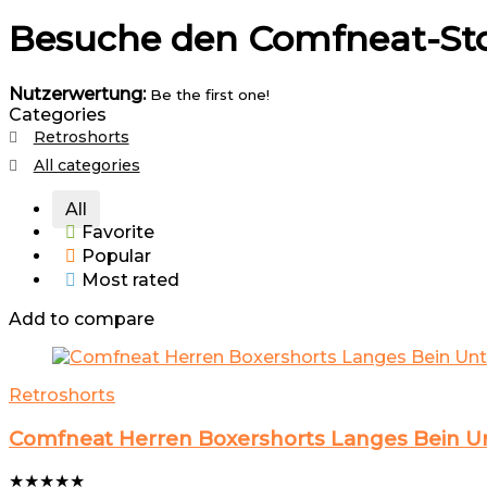
Besuche den Comfneat-St
Nutzerwertung:
Be the first one!
Categories
Retroshorts
All categories
All
Favorite
Popular
Most rated
Add to compare
Retroshorts
Comfneat Herren Boxershorts Langes Bein Un
★
★
★
★
★