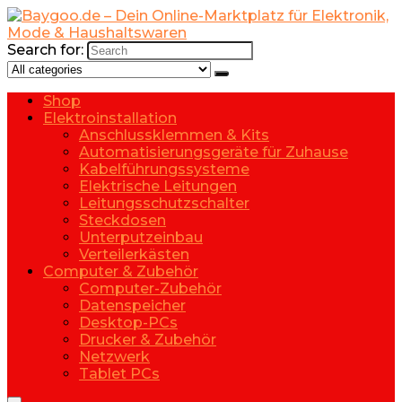
Search for:
Shop
Elektroinstallation
Anschlussklemmen & Kits
Automatisierungsgeräte für Zuhause
Kabelführungssysteme
Elektrische Leitungen
Leitungsschutzschalter
Steckdosen
Unterputzeinbau
Verteilerkästen
Computer & Zubehör
Computer-Zubehör
Datenspeicher
Desktop-PCs
Drucker & Zubehör
Netzwerk
Tablet PCs