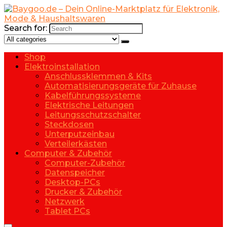
Search for:
Shop
Elektroinstallation
Anschlussklemmen & Kits
Automatisierungsgeräte für Zuhause
Kabelführungssysteme
Elektrische Leitungen
Leitungsschutzschalter
Steckdosen
Unterputzeinbau
Verteilerkästen
Computer & Zubehör
Computer-Zubehör
Datenspeicher
Desktop-PCs
Drucker & Zubehör
Netzwerk
Tablet PCs