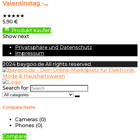
Valentinstag -…
★
★
★
★
★
5,90
€
Produkt kaufen
Show next
Privatsphäre und Datenschutz
Impressum
2024 baygoo.de All rights reserved.
Search for:
Compare items
Cameras (
0
)
Phones (
0
)
Compare