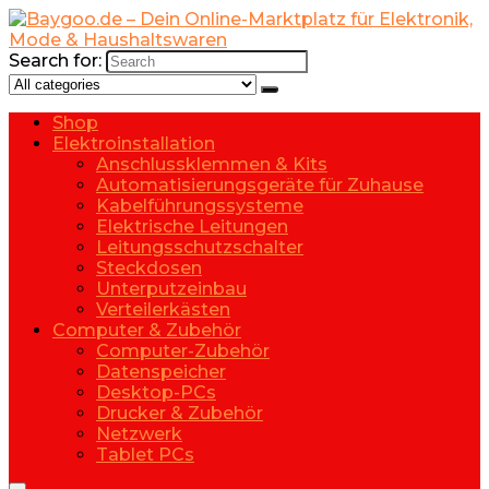
Search for:
Shop
Elektroinstallation
Anschlussklemmen & Kits
Automatisierungsgeräte für Zuhause
Kabelführungssysteme
Elektrische Leitungen
Leitungsschutzschalter
Steckdosen
Unterputzeinbau
Verteilerkästen
Computer & Zubehör
Computer-Zubehör
Datenspeicher
Desktop-PCs
Drucker & Zubehör
Netzwerk
Tablet PCs