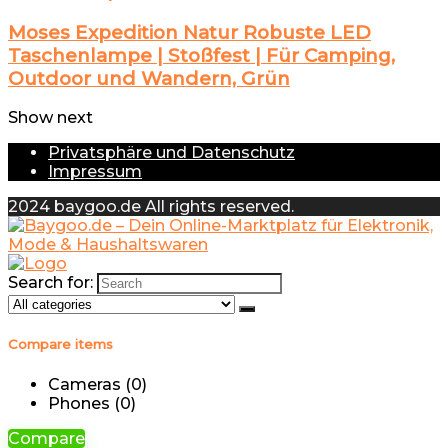
Moses Expedition Natur Robuste LED
Taschenlampe | Stoßfest | Für Camping,
Outdoor und Wandern, Grün
Show next
Privatsphäre und Datenschutz
Impressum
2024 baygoo.de All rights reserved.
Search for:
Compare items
Cameras (
0
)
Phones (
0
)
Compare