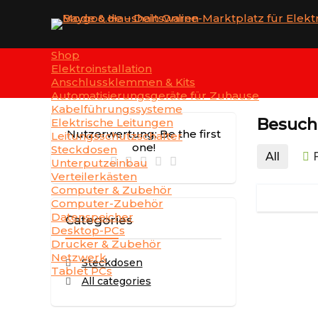
Shop
Elektroinstallation
Anschlussklemmen & Kits
Automatisierungsgeräte für Zuhause
Kabelführungssysteme
Besuch
Elektrische Leitungen
Nutzerwertung:
Be the first
Leitungsschutzschalter
one!
Steckdosen
All
Unterputzeinbau
Verteilerkästen
Computer & Zubehör
Computer-Zubehör
Datenspeicher
Categories
Desktop-PCs
Drucker & Zubehör
Netzwerk
Steckdosen
Tablet PCs
All categories