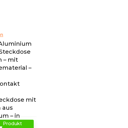
en
 Aluminium
Steckdose
 – mit
material –
ontakt
eckdose mit
 aus
um – in
z
Produkt