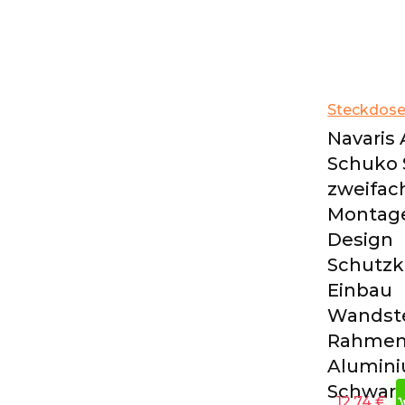
Steckdos
Navaris
Schuko 
zweifach
Montage
Design
Schutzk
Einbau
Wandst
Rahmen
Alumini
Schwar
12,74
€