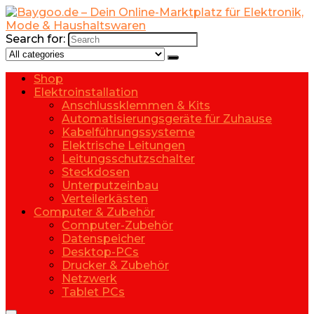
Search for:
Shop
Elektroinstallation
Anschlussklemmen & Kits
Automatisierungsgeräte für Zuhause
Kabelführungssysteme
Elektrische Leitungen
Leitungsschutzschalter
Steckdosen
Unterputzeinbau
Verteilerkästen
Computer & Zubehör
Computer-Zubehör
Datenspeicher
Desktop-PCs
Drucker & Zubehör
Netzwerk
Tablet PCs