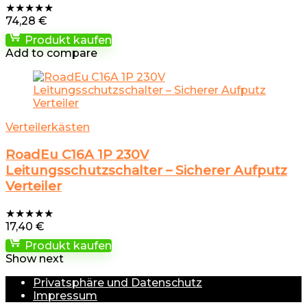
★
★
★
★
★
74,28
€
Produkt kaufen
Add to compare
Verteilerkästen
RoadEu C16A 1P 230V
Leitungsschutzschalter – Sicherer Aufputz
Verteiler
★
★
★
★
★
17,40
€
Produkt kaufen
Show next
Privatsphäre und Datenschutz
Impressum