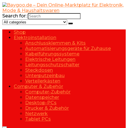
Search for:
Shop
Elektroinstallation
Anschlussklemmen & Kits
Automatisierungsgeräte für Zuhause
Kabelführungssysteme
Elektrische Leitungen
Leitungsschutzschalter
Steckdosen
Unterputzeinbau
Verteilerkästen
Computer & Zubehör
Computer-Zubehör
Datenspeicher
Desktop-PCs
Drucker & Zubehör
Netzwerk
Tablet PCs