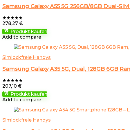
Samsung Galaxy A55 5G 256GB/8GB Dual-SIM
★
★
★
★
★
278,27
€
Produkt kaufen
Add to compare
Simlockfreie Handys
Samsung Galaxy A35 5G, Dual, 128GB 6GB R
★
★
★
★
★
207,10
€
Produkt kaufen
Add to compare
Simlockfreie Handys