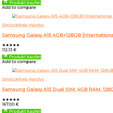
Produkt kaufen
Add to compare
Simlockfreie Handys
Samsung Galaxy A15 4GB+128GB [International
★
★
★
★
★
112,13
€
Produkt kaufen
Add to compare
Simlockfreie Handys
Samsung Galaxy A15 Dual SIM: 4GB RAM, 128G
★
★
★
★
★
167,00
€
Produkt kaufen