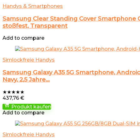
Handys & Smartphones
Samsung Clear Standing Cover Smartphone Co
stoßfest, Transparent
Add to compare
Simlockfreie Handys
Samsung Galaxy A35 5G Smartphone, Android
Navy, 2,5 Jahre…
★
★
★
★
★
437,76
€
Produkt kaufen
Add to compare
Simlockfreie Handys