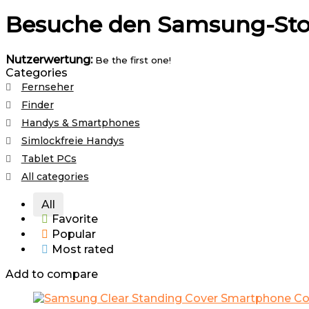
Besuche den Samsung-Sto
Nutzerwertung:
Be the first one!
Categories
Fernseher
Finder
Handys & Smartphones
Simlockfreie Handys
Tablet PCs
All categories
All
Favorite
Popular
Most rated
Add to compare