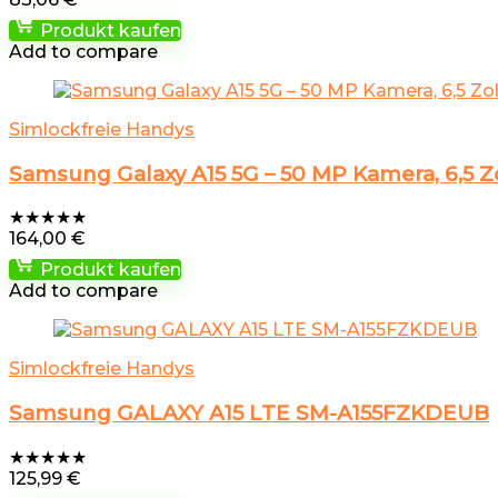
Produkt kaufen
Add to compare
Simlockfreie Handys
Samsung Galaxy A15 5G – 50 MP Kamera, 6,5 
★
★
★
★
★
164,00
€
Produkt kaufen
Add to compare
Simlockfreie Handys
Samsung GALAXY A15 LTE SM-A155FZKDEUB
★
★
★
★
★
125,99
€