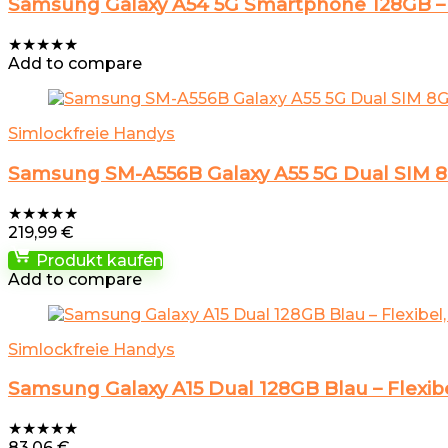
Samsung Galaxy A54 5G Smartphone 128GB – La
★
★
★
★
★
Add to compare
Simlockfreie Handys
Samsung SM-A556B Galaxy A55 5G Dual SIM
★
★
★
★
★
219,99
€
Produkt kaufen
Add to compare
Simlockfreie Handys
Samsung Galaxy A15 Dual 128GB Blau – Flexibel
★
★
★
★
★
83,06
€