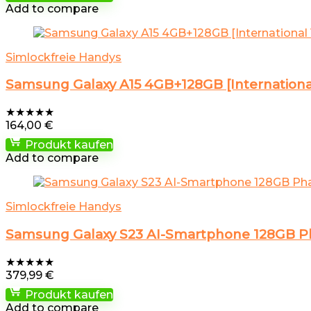
Add to compare
Simlockfreie Handys
Samsung Galaxy A15 4GB+128GB [International 
★
★
★
★
★
164,00
€
Produkt kaufen
Add to compare
Simlockfreie Handys
Samsung Galaxy S23 AI-Smartphone 128GB Ph
★
★
★
★
★
379,99
€
Produkt kaufen
Add to compare