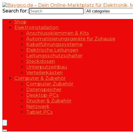
Search for:
Shop
Elektroinstallation
Anschlussklemmen & Kits
Automatisierungsgeräte für Zuhause
Kabelführungssysteme
Elektrische Leitungen
Leitungsschutzschalter
Steckdosen
Unterputzeinbau
Verteilerkästen
Computer & Zubehör
Computer-Zubehör
Datenspeicher
Desktop-PCs
Drucker & Zubehör
Netzwerk
Tablet PCs