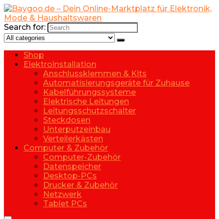
Search for:
Shop
Elektroinstallation
Anschlussklemmen & Kits
Automatisierungsgeräte für Zuhause
Kabelführungssysteme
Elektrische Leitungen
Leitungsschutzschalter
Steckdosen
Unterputzeinbau
Verteilerkästen
Computer & Zubehör
Computer-Zubehör
Datenspeicher
Desktop-PCs
Drucker & Zubehör
Netzwerk
Tablet PCs