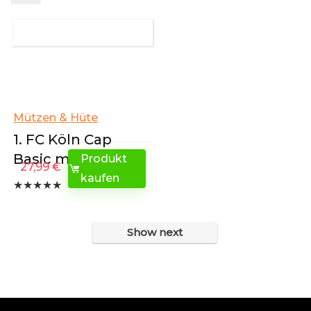
Mützen & Hüte
1. FC Köln Cap
Basic mit Logo
Produkt
27,99
€
kaufen
★
★
★
★
★
Show next