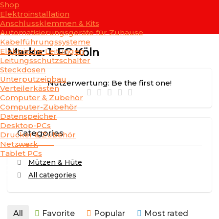
Shop
Elektroinstallation
Anschlussklemmen & Kits
Automatisierungsgeräte für Zuhause
Kabelführungssysteme
Marke: 1. FC Köln
Elektrische Leitungen
Leitungsschutzschalter
Steckdosen
Unterputzeinbau
Nutzerwertung:
Be the first one!
Verteilerkästen
Computer & Zubehör
Computer-Zubehör
Datenspeicher
Desktop-PCs
Categories
Drucker & Zubehör
Netzwerk
Tablet PCs
Mützen & Hüte
All categories
All
Favorite
Popular
Most rated