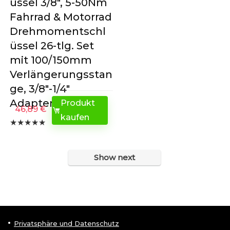
üssel 3/8″, 5-50Nm
Fahrrad & Motorrad
Drehmomentschl
üssel 26-tlg. Set
mit 100/150mm
Verlängerungsstan
ge, 3/8″-1/4″
Adapter,…
Produkt
46,89
€
kaufen
★
★
★
★
★
Show next
Privatsphäre und Datenschutz