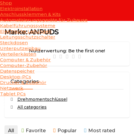
Shop
Elektroinstallation
Anschlussklemmen & Kits
Automatisierungsgeräte für Zuhause
Kabelführungssysteme
Marke: ANPUDS
Elektrische Leitungen
Leitungsschutzschalter
Steckdosen
Unterputzeinbau
Nutzerwertung:
Be the first one!
Verteilerkästen
Computer & Zubehör
Computer-Zubehör
Datenspeicher
Desktop-PCs
Categories
Drucker & Zubehör
Netzwerk
Tablet PCs
Drehmomentschlüssel
All categories
All
Favorite
Popular
Most rated