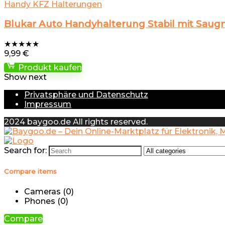
Handy KFZ Halterungen
Blukar Auto Handyhalterung Stabil mit Saug
★
★
★
★
★
9,99
€
Produkt kaufen
Show next
Privatsphäre und Datenschutz
Impressum
2024 baygoo.de All rights reserved.
Search for:
Compare items
Cameras (
0
)
Phones (
0
)
Compare