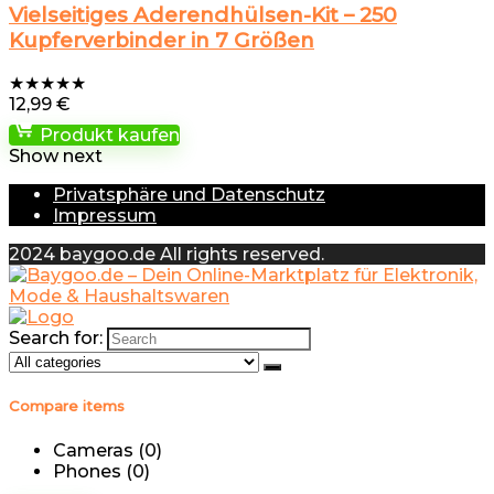
Vielseitiges Aderendhülsen-Kit – 250
Kupferverbinder in 7 Größen
★
★
★
★
★
12,99
€
Produkt kaufen
Show next
Privatsphäre und Datenschutz
Impressum
2024 baygoo.de All rights reserved.
Search for:
Compare items
Cameras (
0
)
Phones (
0
)