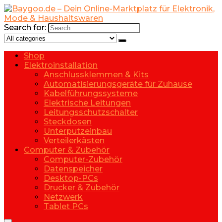
Search for:
Shop
Elektroinstallation
Anschlussklemmen & Kits
Automatisierungsgeräte für Zuhause
Kabelführungssysteme
Elektrische Leitungen
Leitungsschutzschalter
Steckdosen
Unterputzeinbau
Verteilerkästen
Computer & Zubehör
Computer-Zubehör
Datenspeicher
Desktop-PCs
Drucker & Zubehör
Netzwerk
Tablet PCs