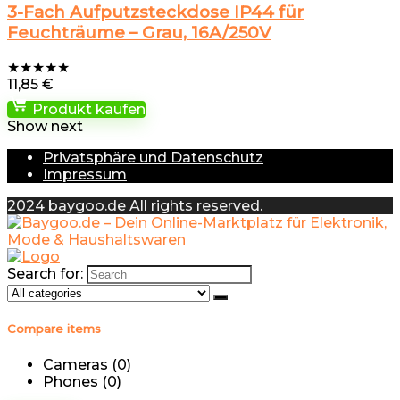
3-Fach Aufputzsteckdose IP44 für
Feuchträume – Grau, 16A/250V
★
★
★
★
★
11,85
€
Produkt kaufen
Show next
Privatsphäre und Datenschutz
Impressum
2024 baygoo.de All rights reserved.
Search for:
Compare items
Cameras (
0
)
Phones (
0
)