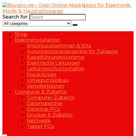
Search for:
Shop
Elektroinstallation
Anschlussklemmen & Kits
Automatisierungsgeräte für Zuhause
Kabelführungssysteme
Elektrische Leitungen
Leitungsschutzschalter
Steckdosen
Unterputzeinbau
Verteilerkästen
Computer & Zubehör
Computer-Zubehör
Datenspeicher
Desktop-PCs
Drucker & Zubehör
Netzwerk
Tablet PCs