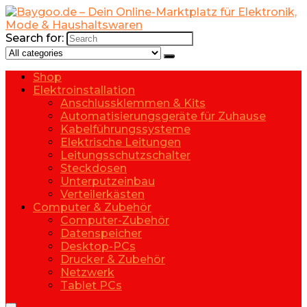
Search for:
Shop
Elektroinstallation
Anschlussklemmen & Kits
Automatisierungsgeräte für Zuhause
Kabelführungssysteme
Elektrische Leitungen
Leitungsschutzschalter
Steckdosen
Unterputzeinbau
Verteilerkästen
Computer & Zubehör
Computer-Zubehör
Datenspeicher
Desktop-PCs
Drucker & Zubehör
Netzwerk
Tablet PCs