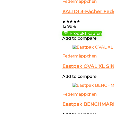
Federmäppchen
KALIDI 3-Fächer Fed
★
★
★
★
★
12,99
€
Produkt kaufen
Add to compare
Federmäppchen
Eastpak OVAL XL SI
Add to compare
Federmäppchen
Eastpak BENCHMARK 