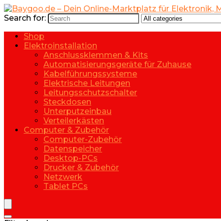
Search for:
Shop
Elektroinstallation
Anschlussklemmen & Kits
Automatisierungsgeräte für Zuhause
Kabelführungssysteme
Elektrische Leitungen
Leitungsschutzschalter
Steckdosen
Unterputzeinbau
Verteilerkästen
Computer & Zubehör
Computer-Zubehör
Datenspeicher
Desktop-PCs
Drucker & Zubehör
Netzwerk
Tablet PCs