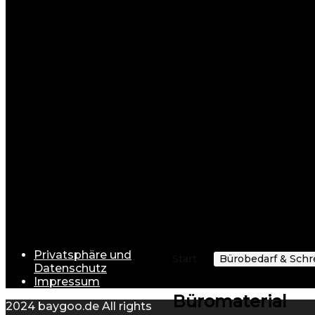
Entdecken Sie eine Welt voller Möglichkeiten
Baygoo steht für Vielfalt. Unsere breite Produktpalett
Elektronik & Foto
: Von Smartphones über Kameras
Sport & Freizeit
: Ob Outdoor-Aktivitäten, Fitnessg
Baumarkt & Garten
: Werkzeuge, Baustoffe, Elektr
Mode für Damen, Herren und Kinder
: Stilvolle K
Drogerie & Körperpflege
: Pflegeprodukte für die
Unser Ziel ist es, Ihnen eine umfassende Auswahl zu bi
begeisterter Käufer sind.
Warum Baygoo?
Benutzerfreundlichkeit
: Dank unserer klaren Navi
Schnelle Lieferung
: Wir arbeiten mit vertrauensw
Attraktive Preise
: Wir kombinieren Qualität mit E
Privatsphäre und
Start
Bürobedarf & Sch
Datenschutz
Impressum
Büromaterial
2024 baygoo.de All rights