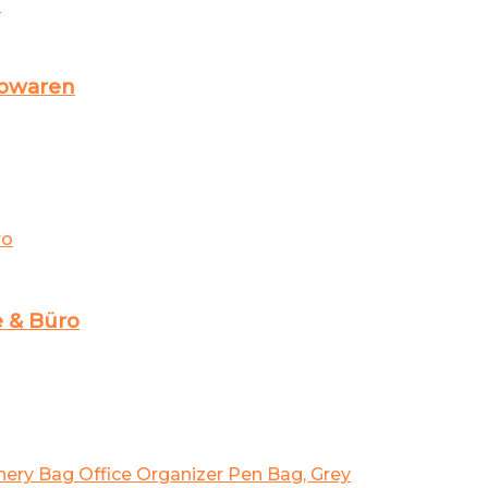
ibwaren
 & Büro