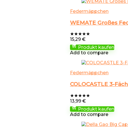
Federmäppchen
WEMATE Großes Fede
★
★
★
★
★
15,29
€
Produkt kaufen
Add to compare
Federmäppchen
COLOCASTLE 3-Fäche
★
★
★
★
★
13,99
€
Produkt kaufen
Add to compare