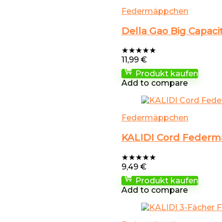
Federmäppchen
Della Gao Big Capaci
★
★
★
★
★
11,99
€
Produkt kaufen
Add to compare
Federmäppchen
KALIDI Cord Federmä
★
★
★
★
★
9,49
€
Produkt kaufen
Add to compare