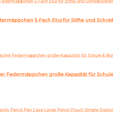
rmäppchen 5-Fach Etui für Stifte und Schre
r Federmäppchen große Kapazität für Schule