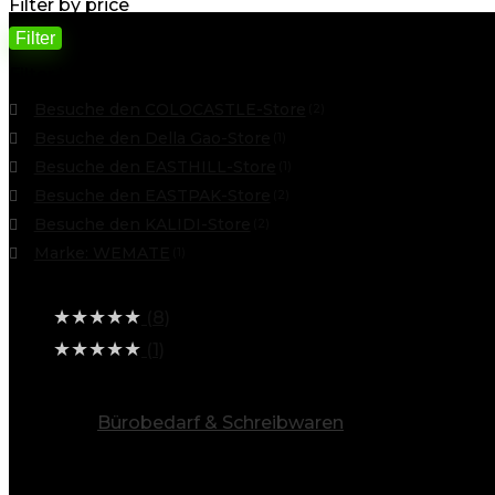
Filter by price
Filter
Filter by
Besuche den COLOCASTLE-Store
(2)
Besuche den Della Gao-Store
(1)
Besuche den EASTHILL-Store
(1)
Besuche den EASTPAK-Store
(2)
Besuche den KALIDI-Store
(2)
Marke: WEMATE
(1)
Average rating
★
★
★
★
★
(8)
★
★
★
★
★
(1)
alle Kategorien ansehen
Bürobedarf & Schreibwaren
(9)
Info