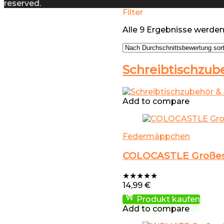
reserved.
Filter
Alle 9 Ergebnisse werde
Schreibtischzub
Add to compare
Federmäppchen
COLOCASTLE Großes 
★
★
★
★
★
14,99
€
Produkt kaufen
Add to compare