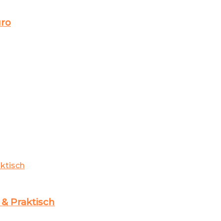
üro
& Praktisch