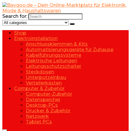
Search for:
Shop
Elektroinstallation
Anschlussklemmen & Kits
Automatisierungsgeräte für Zuhause
Kabelführungssysteme
Elektrische Leitungen
Leitungsschutzschalter
Steckdosen
Unterputzeinbau
Verteilerkästen
Computer & Zubehör
Computer-Zubehör
Datenspeicher
Desktop-PCs
Drucker & Zubehör
Netzwerk
Tablet PCs