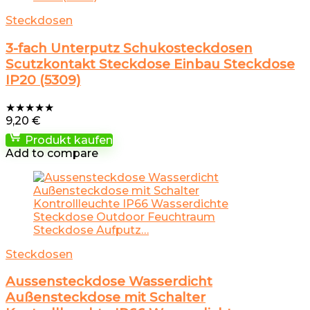
Steckdosen
3-fach Unterputz Schukosteckdosen
Scutzkontakt Steckdose Einbau Steckdose
IP20 (5309)
★
★
★
★
★
9,20
€
Produkt kaufen
Add to compare
Steckdosen
Aussensteckdose Wasserdicht
Außensteckdose mit Schalter