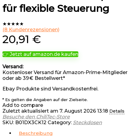
für flexible Steuerung
★
★
★
★
★
(
8
Kundenrezensionen)
20,91
€
👉 Jetzt auf amazon.de kaufen
Versand:
Kostenloser Versand für Amazon-Prime-Mitglieder
oder ab 39 € Bestellwert*
Ebay Produkte sind Versandkostenfrei.
* Es gelten die Angaben auf der Zielseite.
Add to compare
Zuletzt aktualisiert am 7. August 2026 13:18
Details
Besuche den ChiliTec-Store
SKU:
B01DX3CK12
Category:
Steckdosen
Beschreibung