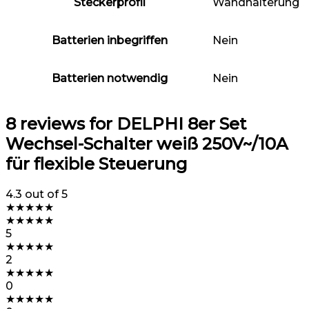
Steckerprofil
‎Wandhalterung
Batterien inbegriffen
‎Nein
Batterien notwendig
‎Nein
8 reviews for
DELPHI 8er Set
Wechsel-Schalter weiß 250V~/10A
für flexible Steuerung
4.3
out of 5
★
★
★
★
★
★
★
★
★
★
5
★
★
★
★
★
2
★
★
★
★
★
0
★
★
★
★
★