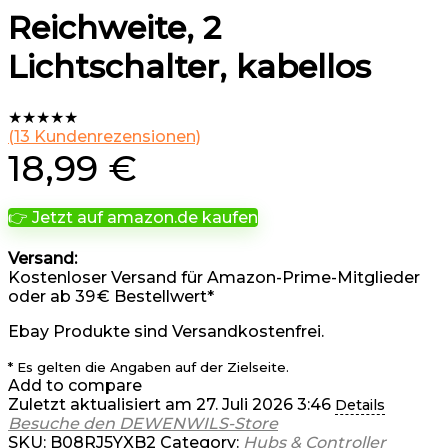
Reichweite, 2
Lichtschalter, kabellos
★
★
★
★
★
(
13
Kundenrezensionen)
18,99
€
👉 Jetzt auf amazon.de kaufen
Versand:
Kostenloser Versand für Amazon-Prime-Mitglieder
oder ab 39 € Bestellwert*
Ebay Produkte sind Versandkostenfrei.
* Es gelten die Angaben auf der Zielseite.
Add to compare
Zuletzt aktualisiert am 27. Juli 2026 3:46
Details
Besuche den DEWENWILS-Store
SKU:
B08RJ5YXB2
Category:
Hubs & Controller