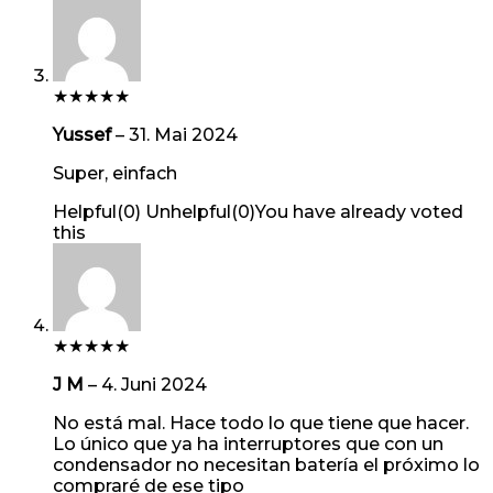
★
★
★
★
★
Yussef
–
31. Mai 2024
Super, einfach
Helpful
(
0
)
Unhelpful
(
0
)
You have already voted
this
★
★
★
★
★
J M
–
4. Juni 2024
No está mal. Hace todo lo que tiene que hacer.
Lo único que ya ha interruptores que con un
condensador no necesitan batería el próximo lo
compraré de ese tipo