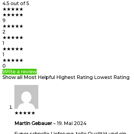
4.5
out of 5
★
★
★
★
★
★
★
★
★
★
9
★
★
★
★
★
2
★
★
★
★
★
1
★
★
★
★
★
1
★
★
★
★
★
0
Write a review
Show all
Most Helpful
Highest Rating
Lowest Rating
★
★
★
★
★
Martin Gebauer
–
19. Mai 2024
Super schnelle Lieferung, tolle Qualität und ein