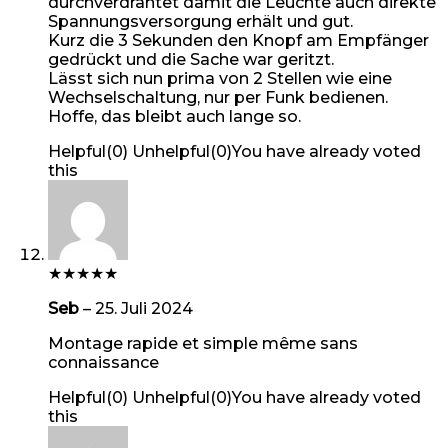
durchverdrahtet damit die Leuchte auch direkte
Spannungsversorgung erhält und gut.
Kurz die 3 Sekunden den Knopf am Empfänger
gedrückt und die Sache war geritzt.
Lässt sich nun prima von 2 Stellen wie eine
Wechselschaltung, nur per Funk bedienen.
Hoffe, das bleibt auch lange so.
Helpful
(
0
)
Unhelpful
(
0
)
You have already voted
this
★
★
★
★
★
Seb
–
25. Juli 2024
Montage rapide et simple même sans
connaissance
Helpful
(
0
)
Unhelpful
(
0
)
You have already voted
this