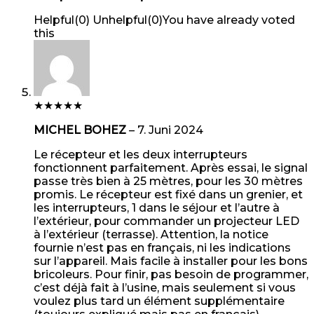
Helpful
(
0
)
Unhelpful
(
0
)
You have already voted
this
★
★
★
★
★
MICHEL BOHEZ
–
7. Juni 2024
Le récepteur et les deux interrupteurs
fonctionnent parfaitement. Après essai, le signal
passe très bien à 25 mètres, pour les 30 mètres
promis. Le récepteur est fixé dans un grenier, et
les interrupteurs, 1 dans le séjour et l’autre à
l’extérieur, pour commander un projecteur LED
à l’extérieur (terrasse). Attention, la notice
fournie n’est pas en français, ni les indications
sur l’appareil. Mais facile à installer pour les bons
bricoleurs. Pour finir, pas besoin de programmer,
c’est déjà fait à l’usine, mais seulement si vous
voulez plus tard un élément supplémentaire