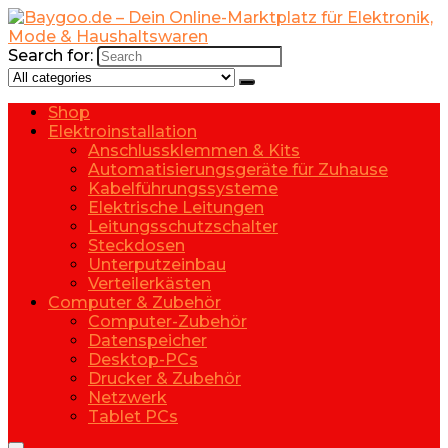
Search for:
Shop
Elektroinstallation
Anschlussklemmen & Kits
Automatisierungsgeräte für Zuhause
Kabelführungssysteme
Elektrische Leitungen
Leitungsschutzschalter
Steckdosen
Unterputzeinbau
Verteilerkästen
Computer & Zubehör
Computer-Zubehör
Datenspeicher
Desktop-PCs
Drucker & Zubehör
Netzwerk
Tablet PCs