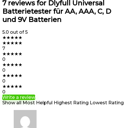
7 reviews for
Dlyfull Universal
Batterietester für AA, AAA, C, D
und 9V Batterien
5.0
out of 5
★
★
★
★
★
★
★
★
★
★
7
★
★
★
★
★
0
★
★
★
★
★
0
★
★
★
★
★
0
★
★
★
★
★
0
Write a review
Show all
Most Helpful
Highest Rating
Lowest Rating