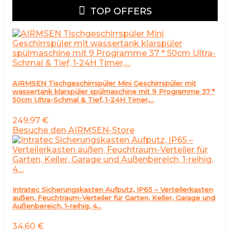
TOP OFFERS
AIRMSEN Tischgeschirrspüler Mini Geschirrspüler mit
wassertank klarspüler spülmaschine mit 9 Programme 37 *
50cm Ultra-Schmal & Tief, 1-24H Timer,…
249,97
€
Besuche den AIRMSEN-Store
Intratec Sicherungskasten Aufputz, IP65 – Verteilerkasten
außen, Feuchtraum-Verteiler für Garten, Keller, Garage und
Außenbereich, 1-reihig, 4…
34,60
€