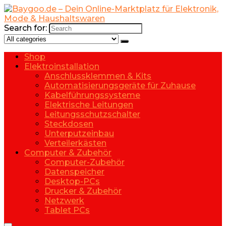
Search for:
Shop
Elektroinstallation
Anschlussklemmen & Kits
Automatisierungsgeräte für Zuhause
Kabelführungssysteme
Elektrische Leitungen
Leitungsschutzschalter
Steckdosen
Unterputzeinbau
Verteilerkästen
Computer & Zubehör
Computer-Zubehör
Datenspeicher
Desktop-PCs
Drucker & Zubehör
Netzwerk
Tablet PCs