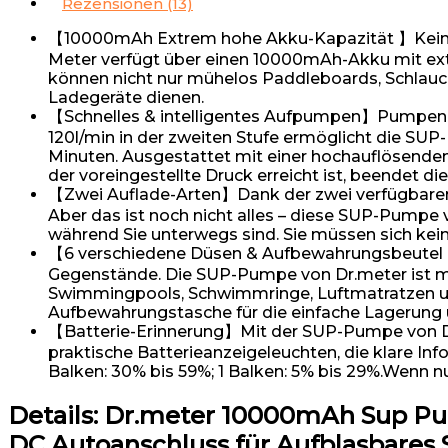
Rezensionen (13)
【10000mAh Extrem hohe Akku-Kapazität 】Keine 
Meter verfügt über einen 10000mAh-Akku mit ext
können nicht nur mühelos Paddleboards, Schlau
Ladegeräte dienen.
【Schnelles & intelligentes Aufpumpen】Pumpen Sie
120l/min in der zweiten Stufe ermöglicht die SUP-
Minuten. Ausgestattet mit einer hochauflösende
der voreingestellte Druck erreicht ist, beendet 
【Zwei Auflade-Arten】Dank der zwei verfügbaren
Aber das ist noch nicht alles – diese SUP-Pumpe
während Sie unterwegs sind. Sie müssen sich kein
【6 verschiedene Düsen & Aufbewahrungsbeutel als
Gegenstände. Die SUP-Pumpe von Dr.meter ist mit
Swimmingpools, Schwimmringe, Luftmatratzen un
Aufbewahrungstasche für die einfache Lagerung 
【Batterie-Erinnerung】Mit der SUP-Pumpe von Dr.
praktische Batterieanzeigeleuchten, die klare In
Balken: 30% bis 59%; 1 Balken: 5% bis 29%.Wenn nur
Details:
Dr.meter 10000mAh Sup Pum
DC Autoanschluss für Aufblasbares