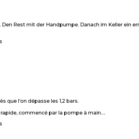
en Rest mit der Handpumpe. Danach im Keller ein erneute
s
 que l’on dépasse les 1,2 bars.
us rapide, commencé par la pompe à main….
s