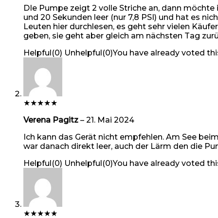
DIe Pumpe zeigt 2 volle Striche an, dann möcht
und 20 Sekunden leer (nur 7,8 PSI) und hat es ni
Leuten hier durchlesen, es geht sehr vielen Käu
geben, sie geht aber gleich am nächsten Tag zur
Helpful
(
0
)
Unhelpful
(
0
)
You have already voted thi
★
★
★
★
★
Verena Pagitz
–
21. Mai 2024
Ich kann das Gerät nicht empfehlen. Am See beim
war danach direkt leer, auch der Lärm den die P
Helpful
(
0
)
Unhelpful
(
0
)
You have already voted thi
★
★
★
★
★