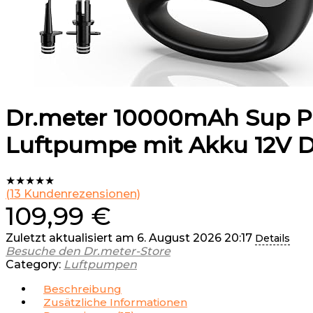
Dr.meter 10000mAh Sup Pu
Luftpumpe mit Akku 12V D
★
★
★
★
★
(
13
Kundenrezensionen)
109,99
€
Zuletzt aktualisiert am 6. August 2026 20:17
Details
Besuche den Dr.meter-Store
Category:
Luftpumpen
Beschreibung
Zusätzliche Informationen