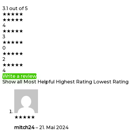
3.1
out of 5
★
★
★
★
★
★
★
★
★
★
4
★
★
★
★
★
3
★
★
★
★
★
0
★
★
★
★
★
2
★
★
★
★
★
4
Write a review
Show all
Most Helpful
Highest Rating
Lowest Rating
★
★
★
★
★
mitch24
–
21. Mai 2024