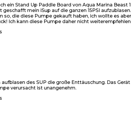
e ich ein Stand Up Paddle Board von Aqua Marina Beas
cht geschafft mein iSup auf die ganzen 15PSI aufzublase
fern so, die diese Pumpe gekauft haben, ich wollte es 
ück! Ich kann diese Pumpe daher nicht weiterempfehlen
s
 aufblasen des SUP die große Enttäuschung. Das Gerät b
umpe verursacht ist unangenehm.
s