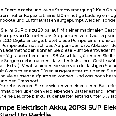
Energie mehr und keine Stromversorgung? Kein Grund
rem hoher Kapazität. Eine 130-minütige Ladung ermögli
chboote und Luftmatratzen aufgepumpt werden, sondern
 Ihr SUP bis zu 20 psi auf! Mit einer maximalen Geschw
Pumpe von Dr.meter das Aufpumpen von 0 auf 15 psi in n
n LCD-Digitalanzeige, bietet diese Pumpe eine mühelo
die Pumpe automatisch das Aufpumpen bzw. Ablassen der 
 Lademethoden können Sie diese Pumpe entweder mit e
 verfügt auch über einen USB-Anschluss, über den Sie I
e Sorgen mehr machen, dass der Akku Ihrer Geräte währe
 Extra】Verabschieden Sie sich von der lästigen Suche 
 6 verschiedenen Düsen ausgestattet, mit denen Sie mü
d vieles mehr aufpumpen können. Und was noch besser
und den Transport.
meter werden Sie nie wieder von einer leeren Batteri
formationen über den verbleibenden Batteriestand liefer
 eine Leuchte blinkt, ist der Batteriestand unter 5 %, l
pe Elektrisch Akku, 20PSI SUP Elek
 Stand Up Paddle…