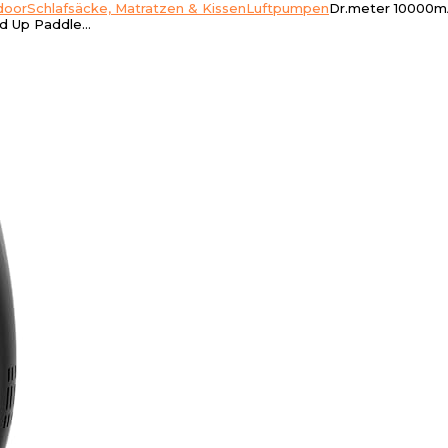
door
Schlafsäcke, Matratzen & Kissen
Luftpumpen
Dr.meter 10000mA
nd Up Paddle…