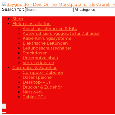
Search for:
Shop
Elektroinstallation
Anschlussklemmen & Kits
Automatisierungsgeräte für Zuhause
Kabelführungssysteme
Elektrische Leitungen
Leitungsschutzschalter
Steckdosen
Unterputzeinbau
Verteilerkästen
Computer & Zubehör
Computer-Zubehör
Datenspeicher
Desktop-PCs
Drucker & Zubehör
Netzwerk
Tablet PCs