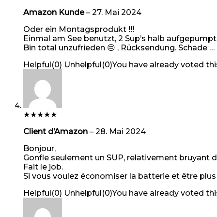
Amazon Kunde
–
27. Mai 2024
Oder ein Montagsprodukt !!!
Einmal am See benutzt, 2 Sup’s halb aufgepumpt. D
Bin total unzufrieden 😔 , Rücksendung. Schade …
Helpful
(
0
)
Unhelpful
(
0
)
You have already voted thi
★
★
★
★
★
Client d’Amazon
–
28. Mai 2024
Bonjour,
Gonfle seulement un SUP, relativement bruyant dès
Fait le job.
Si vous voulez économiser la batterie et être pl
Helpful
(
0
)
Unhelpful
(
0
)
You have already voted thi