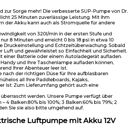
 zur Sorge mehr! Die verbesserte SUP-Pumpe von Dr.
cht 25 Minuten zuverlässige Leistung. Mit ihm
 der Akku kann auch als Stromquelle für andere
indigkeit von 320l/min in der ersten Stufe und
ur 8 Minuten und erreicht 0 bis 18 psi in etwa 10
se Druckeinstellung und Echtzeitüberwachung. Sobald
Luft und gewährleistet so Einfachheit und Sicherheit.
iner Batterie oder einem Autoladegerät aufladen.
hr Handy und Ihre Taschenlampe aufladen können,
nd Ihrer Abenteuer leer ist.
nach der richtigen Düse für Ihre aufblasbaren
helos all Ihre Paddleboards, Kajaks,
 ist: Zum Lieferumfang gehört auch eine
e überrascht werden. Unsere Pumpe verfügt über
n – 4 Balken:80% bis 100%; 3 Balken:60% bis 79%; 2
aden Sie sie also bitte umgehend auf.
trische Luftpumpe mit Akku 12V