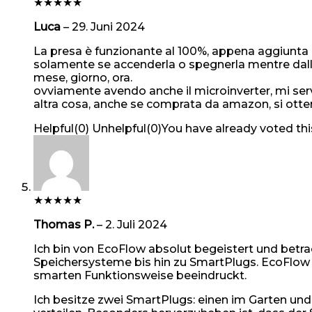
★
★
★
★
★
Luca
–
29. Juni 2024
La presa è funzionante al 100%, appena aggiunta al
solamente se accenderla o spegnerla mentre dall’
mese, giorno, ora.
ovviamente avendo anche il microinverter, mi ser
altra cosa, anche se comprata da amazon, si otte
Helpful
(
0
)
Unhelpful
(
0
)
You have already voted thi
★
★
★
★
★
Thomas P.
–
2. Juli 2024
Ich bin von EcoFlow absolut begeistert und betrac
Speichersysteme bis hin zu SmartPlugs. EcoFlow 
smarten Funktionsweise beeindruckt.
Ich besitze zwei SmartPlugs: einen im Garten und