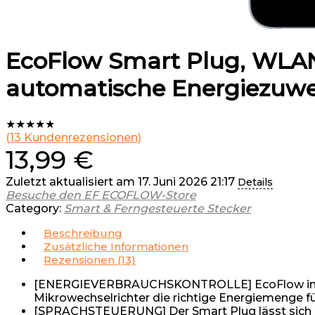
EcoFlow Smart Plug, WLA
automatische Energiezuwe
★
★
★
★
★
(
13
Kundenrezensionen)
13,99
€
Zuletzt aktualisiert am 17. Juni 2026 21:17
Details
Besuche den EF ECOFLOW-Store
Category:
Smart & Ferngesteuerte Stecker
Beschreibung
Zusätzliche Informationen
Rezensionen (13)
[ENERGIEVERBRAUCHSKONTROLLE] EcoFlow intell
Mikrowechselrichter die richtige Energiemenge fü
[SPRACHSTEUERUNG] Der Smart Plug lässt sich 