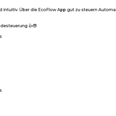
 intuitiv. Über die EcoFlow App gut zu steuern Automa
adesteuerung 👍😎
s
s