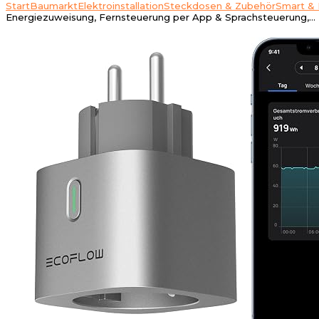
Start
Baumarkt
Elektroinstallation
Steckdosen & Zubehör
Smart & 
Energiezuweisung, Fernsteuerung per App & Sprachsteuerung,…