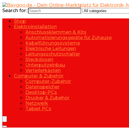
Search for:
Shop
Elektroinstallation
Anschlussklemmen & Kits
Automatisierungsgeräte für Zuhause
Kabelführungssysteme
Elektrische Leitungen
Leitungsschutzschalter
Steckdosen
Unterputzeinbau
Verteilerkästen
Computer & Zubehör
Computer-Zubehör
Datenspeicher
Desktop-PCs
Drucker & Zubehör
Netzwerk
Tablet PCs