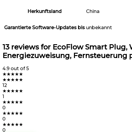
Herkunftsland
China
Garantierte Software-Updates bis
unbekannt
13 reviews for
EcoFlow Smart Plug,
Energiezuweisung, Fernsteuerung 
4.9
out of 5
★
★
★
★
★
★
★
★
★
★
12
★
★
★
★
★
1
★
★
★
★
★
0
★
★
★
★
★
0
★
★
★
★
★
0