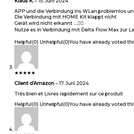
Klaus K.
–
15. Juni 2024
APP und die Verbindung ins WLan problemlos und
Die Verbindung mit HOME Kit klappt nicht
Gerät wird nicht erkannt ….🤷‍♀️
Nutze es in Verbindung mit Delta Flow Max zur L
Helpful
(
0
)
Unhelpful
(
0
)
You have already voted thi
★
★
★
★
★
Client d’Amazon
–
17. Juni 2024
Très bien et Livres rapidement sur ce produit
Helpful
(
0
)
Unhelpful
(
0
)
You have already voted thi