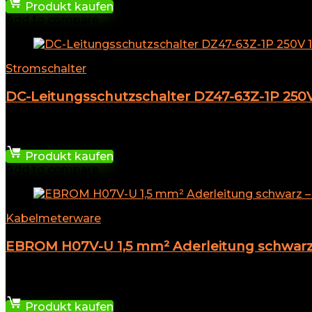
Produkt kaufen
Add to compare
Stromschalter
DC-Leitungsschutzschalter DZ47-63Z-1P 250
★
★
★
★
★
12,39
€
Produkt kaufen
Add to compare
Kabelmeterware
EBROM H07V-U 1,5 mm² Aderleitung schwarz 
★
★
★
★
★
13,49
€
Produkt kaufen