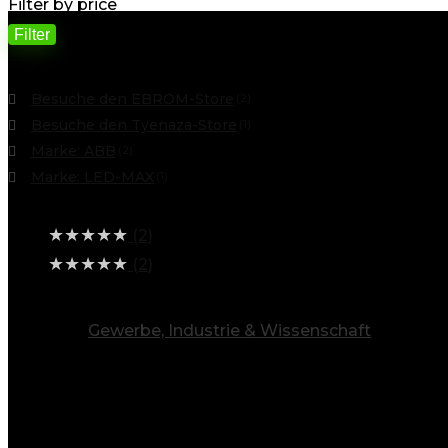
Filter by price
Filter
Filter by
Besuche den EBROM-Store
(2)
Besuche den Tyenaza-Store
(1)
Marke: ABB
(2)
Marke: LED-MAX
(1)
Average rating
★
★
★
★
★
(2)
★
★
★
★
★
(2)
alle Kategorien ansehen
Gewerbe, Industrie & Wissenschaft
(10)
Info
Entdecken Sie eine Welt voller Möglichkeiten
Baygoo steht für Vielfalt. Unsere breite Produktpalett