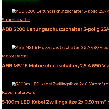
Add to compare
Stromschalter
ABB S200 Leitungsschutzschalter 3-polig 25A
Add to compare
Motorstarter
ABB MS116 Motorschutzschalter, 2,5 A 690 
Add to compare
Kabelmeterware
5-100m LED Kabel Zwillingslitze 2x 0,50mm² r