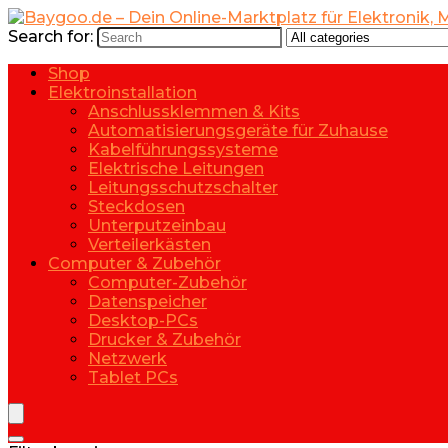
Search for:
Shop
Elektroinstallation
Anschlussklemmen & Kits
Automatisierungsgeräte für Zuhause
Kabelführungssysteme
Elektrische Leitungen
Leitungsschutzschalter
Steckdosen
Unterputzeinbau
Verteilerkästen
Computer & Zubehör
Computer-Zubehör
Datenspeicher
Desktop-PCs
Drucker & Zubehör
Netzwerk
Tablet PCs