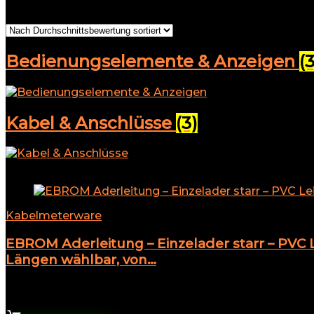
Alle 6 Ergebnisse werden angezeigt
Nach Durchschnitt
Bedienungselemente & Anzeigen
(3
Kabel & Anschlüsse
(3)
Add to compare
Kabelmeterware
EBROM Aderleitung – Einzelader starr – PVC L
Längen wählbar, von…
★
★
★
★
★
14,85
€