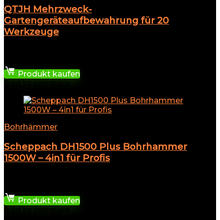
QTJH Mehrzweck-
Gartengeräteaufbewahrung für 20
Werkzeuge
★
★
★
★
★
143,78
€
Produkt kaufen
Add to compare
Bohrhämmer
Scheppach DH1500 Plus Bohrhammer
1500W – 4in1 für Profis
★
★
★
★
★
104,99
€
Produkt kaufen
Add to compare