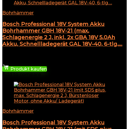
Bohrhämmer
Bosch Professional 18V System Akku
Bohrhammer GBH 18V-21 (max.
Schlagenergie 2 J, inkl. 2x GBA 18V 5.0Ah
Akku, Schnellladegerät GAL 18V-40, 6-tlg….
★
★
★
★
★
363,09
€
Produkt kaufen
Add to compare
Bohrhämmer
Bosch Professional 18V System Akku