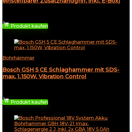
einstellbarer Zusatzhandgriff, inkl. E-Box)
★
★
★
★
★
79,99
€
Produkt kaufen
Add to compare
Bohrhämmer
Bosch GSH 5 CE Schlaghammer mit SDS-
max, 1.150W, Vibration Control
★
★
★
★
★
479,98
€
Produkt kaufen
Add to compare