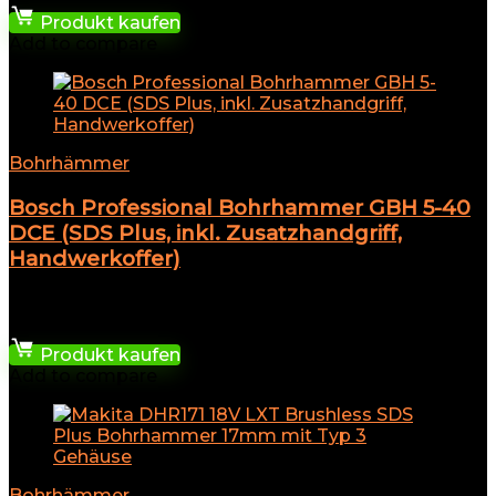
Produkt kaufen
Add to compare
Bohrhämmer
Bosch Professional Bohrhammer GBH 5-40
DCE (SDS Plus, inkl. Zusatzhandgriff,
Handwerkoffer)
★
★
★
★
★
484,99
€
Produkt kaufen
Add to compare
Bohrhämmer