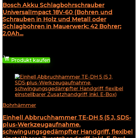
Bosch Akku Schlagbohrschrauber
UniversalImpact 18V-60 (Bohren und
Schrauben in Holz und Metall oder
Schlagbohren in Mauerwerk; 42 Bohrer;
2,0Ah…
★
★
★
★
★
144,99
€
Produkt kaufen
Add to compare
Bohrhämmer
Einhell Abbruchhammer TE-DH 5 (5 J, SDS-
plus-Werkzeugaufnahme,
schwingungsgedämpfter Handgriff, flexibel