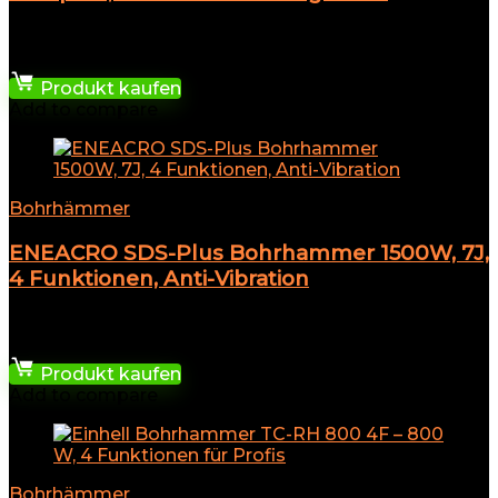
★
★
★
★
★
71,99
€
Produkt kaufen
Add to compare
Bohrhämmer
ENEACRO SDS-Plus Bohrhammer 1500W, 7J,
4 Funktionen, Anti-Vibration
★
★
★
★
★
109,95
€
Produkt kaufen
Add to compare
Bohrhämmer