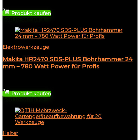
123,02
€
Produkt kaufen
Add to compare
Elektrowerkzeuge
Makita HR2470 SDS-PLUS Bohrhammer 24
mm – 780 Watt Power für Profis
★
★
★
★
★
116,98
€
Produkt kaufen
Add to compare
Halter