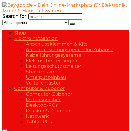
Search for:
Shop
Elektroinstallation
Anschlussklemmen & Kits
Automatisierungsgeräte für Zuhause
Kabelführungssysteme
Elektrische Leitungen
Leitungsschutzschalter
Steckdosen
Unterputzeinbau
Verteilerkästen
Computer & Zubehör
Computer-Zubehör
Datenspeicher
Desktop-PCs
Drucker & Zubehör
Netzwerk
Tablet PCs