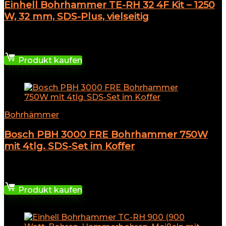
Einhell Bohrhammer TE-RH 32 4F Kit – 1250
W, 32 mm, SDS-Plus, vielseitig
★
★
★
★
★
117,77
€
Produkt kaufen
Add to compare
Bohrhämmer
Bosch PBH 3000 FRE Bohrhammer 750W
mit 4tlg. SDS-Set im Koffer
★
★
★
★
★
229,99
€
Produkt kaufen
Add to compare