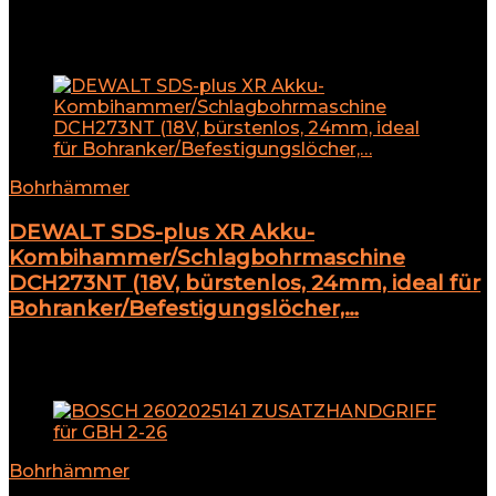
★
★
★
★
★
Add to compare
Bohrhämmer
DEWALT SDS-plus XR Akku-
Kombihammer/Schlagbohrmaschine
DCH273NT (18V, bürstenlos, 24mm, ideal für
Bohranker/Befestigungslöcher,…
★
★
★
★
★
Add to compare
Bohrhämmer