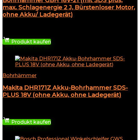
Bohrhammer GBH 18V-21 (mit SDS plus,
max. Schlagenergie 2 J, Bürstenloser Motor,
ohne Akku/ Ladegerät)
★
★
★
★
★
339,99
€
Produkt kaufen
Add to compare
Bohrhämmer
Makita DHR171Z Akku-Bohrhammer SDS-
PLUS 18V (ohne Akku, ohne Ladegerät)
★
★
★
★
★
85,96
€
Produkt kaufen
Add to compare