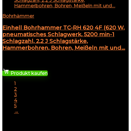
Bohrhämmer
Einhell Bohrhammer TC-RH 620 4F (620 W,
pneumatisches Schlagwerk, 5200 min-1
Schlagzahl, 2,2 J Schlagstärke,
Hammerbohren, Bohren, Meißeln mit und…
★
★
★
★
★
59,00
€
Produkt kaufen
1
2
3
4
5
→
Vielfältige Elektrowerkzeuge für jede
Herausforderung