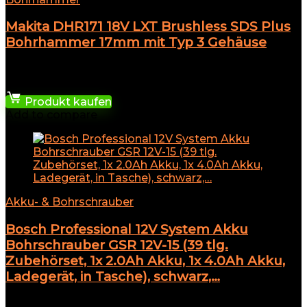
Makita DHR171 18V LXT Brushless SDS Plus
Bohrhammer 17mm mit Typ 3 Gehäuse
★
★
★
★
★
193,05
€
Produkt kaufen
Add to compare
Akku- & Bohrschrauber
Bosch Professional 12V System Akku
Bohrschrauber GSR 12V-15 (39 tlg.
Zubehörset, 1x 2.0Ah Akku, 1x 4.0Ah Akku,
Ladegerät, in Tasche), schwarz,…
★
★
★
★
★