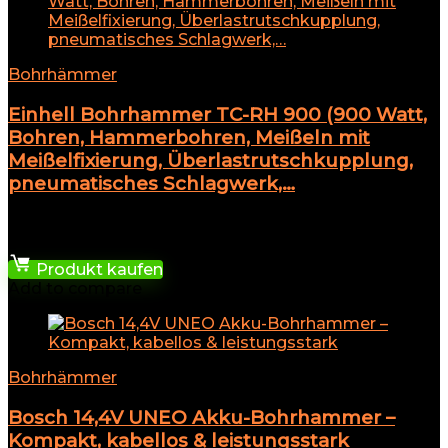
Bohrhämmer
Einhell Bohrhammer TC-RH 900 (900 Watt,
Bohren, Hammerbohren, Meißeln mit
Meißelfixierung, Überlastrutschkupplung,
pneumatisches Schlagwerk,…
★
★
★
★
★
63,99
€
Produkt kaufen
Add to compare
Bohrhämmer
Bosch 14,4V UNEO Akku-Bohrhammer –
Kompakt, kabellos & leistungsstark