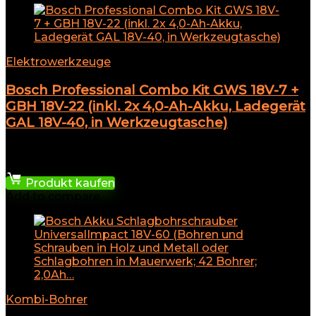
Elektrowerkzeuge
Bosch Professional Combo Kit GWS 18V-7 +
GBH 18V-22 (inkl. 2x 4,0-Ah-Akku, Ladegerät
GAL 18V-40, in Werkzeugtasche)
★
★
★
★
★
448,16
€
Produkt kaufen
Add to compare
Kombi-Bohrer