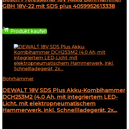
GBH 18V-22 mit SDS plus 4059952613338
★
★
★
★
★
127,57
€
Produkt kaufen
Add to compare
Bohrhämmer
DEWALT 18V SDS Plus Akku-Kombihammer
DCH253M2 (4.0 Ah, mit integriertem LED-
Licht, mit elektropneumatischem
Hammerwerk, inkl. Schnellladegerät, 2x…
★
★
★
★
★
425,00
€