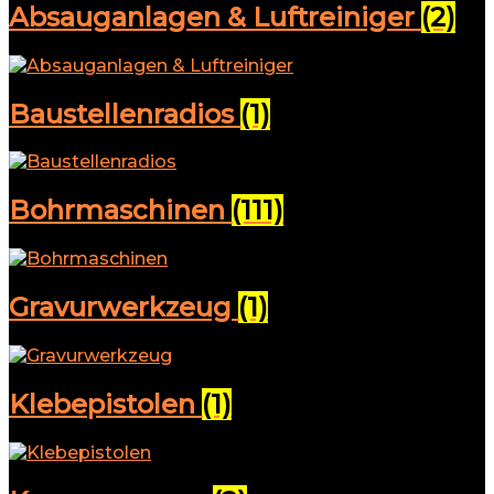
Absauganlagen & Luftreiniger
(2)
Baustellenradios
(1)
Bohrmaschinen
(111)
Gravurwerkzeug
(1)
Klebepistolen
(1)