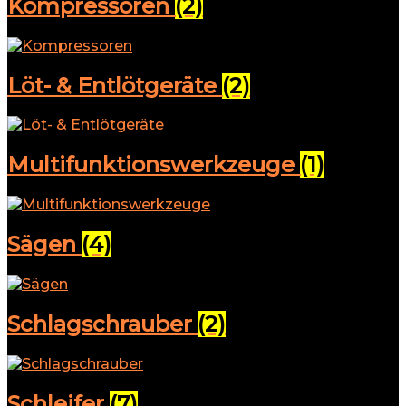
Kompressoren
(2)
Löt- & Entlötgeräte
(2)
Multifunktionswerkzeuge
(1)
Sägen
(4)
Schlagschrauber
(2)
Schleifer
(7)