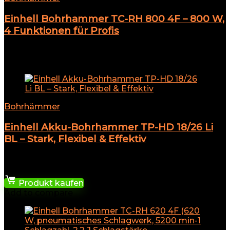
Einhell Bohrhammer TC-RH 800 4F – 800 W,
4 Funktionen für Profis
★
★
★
★
★
Add to compare
Bohrhämmer
Einhell Akku-Bohrhammer TP-HD 18/26 Li
BL – Stark, Flexibel & Effektiv
★
★
★
★
★
158,39
€
Produkt kaufen
Add to compare