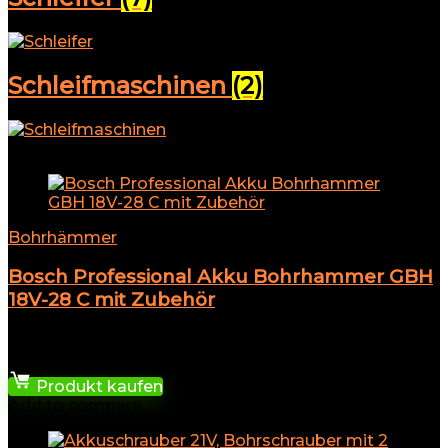
Schleifmaschinen
(2)
Add to compare
Bohrhämmer
Bosch Professional Akku Bohrhammer GBH
18V-28 C mit Zubehör
★
★
★
★
★
315,95
€
Produkt kaufen
Add to compare