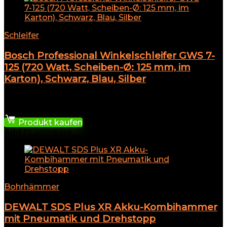
Schleifer
Bosch Professional Winkelschleifer GWS 7-
125 (720 Watt, Scheiben-Ø: 125 mm, im
Karton), Schwarz, Blau, Silber
★
★
★
★
★
46,00
€
Produkt kaufen
Add to compare
Bohrhämmer
DEWALT SDS Plus XR Akku-Kombihammer
mit Pneumatik und Drehstopp