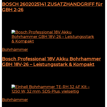
BOSCH 2602025141 ZUSATZHANDGRIFF für
GBH 2-26
★
★
★
★
★
Add to compare
Bohrhämmer
Bosch Professional 18V Akku Bohrhammer
GBH 18V-26 – Leistungsstark & Kompakt
★
★
★
★
★
Add to compare
Bohrhämmer