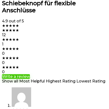
Schiebeknopf für flexible
Anschlüsse
4.9
out of 5
★
★
★
★
★
★
★
★
★
★
12
★
★
★
★
★
1
★
★
★
★
★
0
★
★
★
★
★
0
★
★
★
★
★
0
Write a review
Show all
Most Helpful
Highest Rating
Lowest Rating