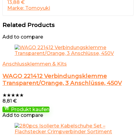
13,88
€
Marke: Tomoyuki
Related Products
Add to compare
Anschlussklemmen & Kits
WAGO 221412 Verbindungsklemme
Transparent/Orange, 3 Anschlüsse, 450V
★
★
★
★
★
8,81
€
Produkt kaufen
Add to compare