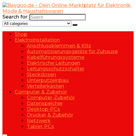
Search for:
Shop
Elektroinstallation
Anschlussklemmen & Kits
Automatisierungsgeräte für Zuhause
Kabelführungssysteme
Elektrische Leitungen
Leitungsschutzschalter
Steckdosen
Unterputzeinbau
Verteilerkästen
Computer & Zubehör
Computer-Zubehör
Datenspeicher
Desktop-PCs
Drucker & Zubehör
Netzwerk
Tablet PCs