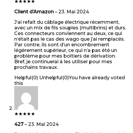
★
★
★
★
★
Client d’Amazon
–
23. Mai 2024
J’ai refait du câblage électrique récemment,
avec un mix de fils souples (multibrins) et durs.
Ces connecteurs conviennent au deux, ce qui
n’était pas le cas des wago que j’ai remplacés.
Par contre, ils sont d’un encombrement
légèrement supérieur, ce qui n’a pas été un
problème pour mes boîtiers de dérivation.
Bref, je continuerai à les utiliser pour mes
prochains travaux.
Helpful
(
0
)
Unhelpful
(
0
)
You have already voted
this
★
★
★
★
★
427
–
23. Mai 2024