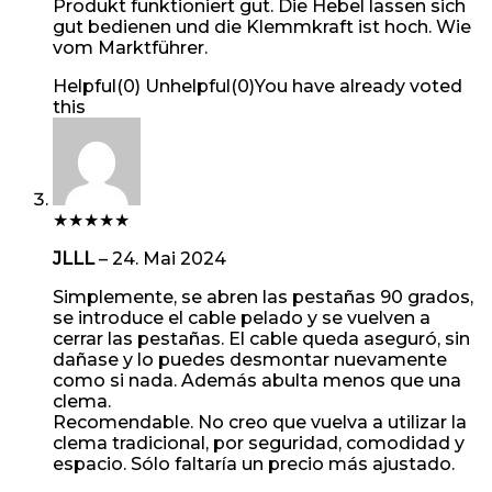
Produkt funktioniert gut. Die Hebel lassen sich
gut bedienen und die Klemmkraft ist hoch. Wie
vom Marktführer.
Helpful
(
0
)
Unhelpful
(
0
)
You have already voted
this
★
★
★
★
★
JLLL
–
24. Mai 2024
Simplemente, se abren las pestañas 90 grados,
se introduce el cable pelado y se vuelven a
cerrar las pestañas. El cable queda aseguró, sin
dañase y lo puedes desmontar nuevamente
como si nada. Además abulta menos que una
clema.
Recomendable. No creo que vuelva a utilizar la
clema tradicional, por seguridad, comodidad y
espacio. Sólo faltaría un precio más ajustado.