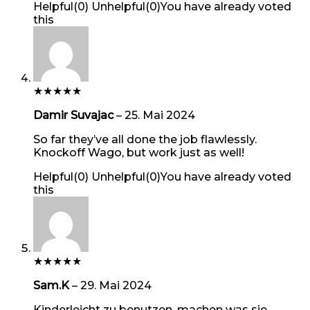
Helpful
(
0
)
Unhelpful
(
0
)
You have already voted
this
★
★
★
★
★
Damir Suvajac
–
25. Mai 2024
So far they’ve all done the job flawlessly.
Knockoff Wago, but work just as well!
Helpful
(
0
)
Unhelpful
(
0
)
You have already voted
this
★
★
★
★
★
Sam.K
–
29. Mai 2024
Kinderleicht zu benutzen, machen was sie