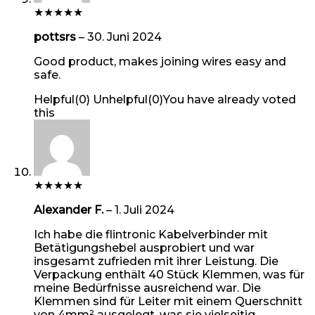
★
★
★
★
★
pottsrs
–
30. Juni 2024
Good product, makes joining wires easy and
safe.
Helpful
(
0
)
Unhelpful
(
0
)
You have already voted
this
★
★
★
★
★
Alexander F.
–
1. Juli 2024
Ich habe die flintronic Kabelverbinder mit
Betätigungshebel ausprobiert und war
insgesamt zufrieden mit ihrer Leistung. Die
Verpackung enthält 40 Stück Klemmen, was für
meine Bedürfnisse ausreichend war. Die
Klemmen sind für Leiter mit einem Querschnitt
von 4mm² ausgelegt, was sie vielseitig