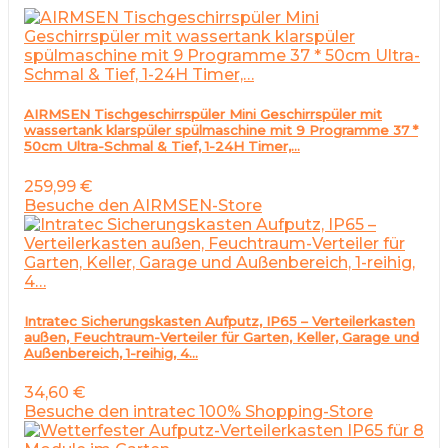
AIRMSEN Tischgeschirrspüler Mini Geschirrspüler mit
wassertank klarspüler spülmaschine mit 9 Programme 37 *
50cm Ultra-Schmal & Tief, 1-24H Timer,…
259,99
€
Besuche den AIRMSEN-Store
Intratec Sicherungskasten Aufputz, IP65 – Verteilerkasten
außen, Feuchtraum-Verteiler für Garten, Keller, Garage und
Außenbereich, 1-reihig, 4…
34,60
€
Besuche den intratec 100% Shopping-Store