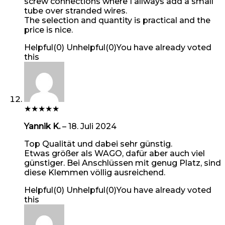
screw connections where I allways add a small
tube over stranded wires.
The selection and quantity is practical and the
price is nice.
Helpful
(
0
)
Unhelpful
(
0
)
You have already voted
this
★
★
★
★
★
Yannik K.
–
18. Juli 2024
Top Qualität und dabei sehr günstig.
Etwas größer als WAGO, dafür aber auch viel
günstiger. Bei Anschlüssen mit genug Platz, sind
diese Klemmen völlig ausreichend.
Helpful
(
0
)
Unhelpful
(
0
)
You have already voted
this