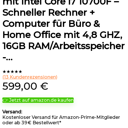
mit Intel Core i7 10700F –
Schneller Rechner +
Computer für Büro &
Home Office mit 4,8 GHZ,
16GB RAM/Arbeitsspeicher
-…
★
★
★
★
★
(
13
Kundenrezensionen)
599,00
€
👉 Jetzt auf amazon.de kaufen
Versand:
Kostenloser Versand für Amazon-Prime-Mitglieder
oder ab 39 € Bestellwert*