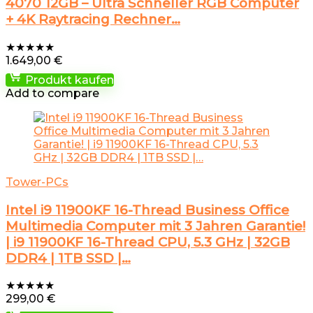
4070 12GB – Ultra Schneller RGB Computer
+ 4K Raytracing Rechner…
★
★
★
★
★
1.649,00
€
Produkt kaufen
Add to compare
Tower-PCs
Intel i9 11900KF 16-Thread Business Office
Multimedia Computer mit 3 Jahren Garantie!
| i9 11900KF 16-Thread CPU, 5.3 GHz | 32GB
DDR4 | 1TB SSD |…
★
★
★
★
★
299,00
€