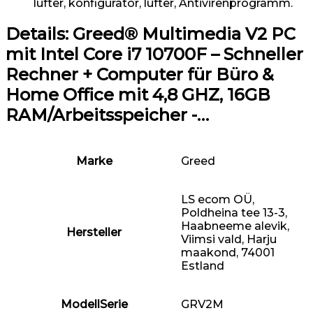
lüfter, konfigurator, lüfter, Antivirenprogramm.
Details:
Greed® Multimedia V2 PC
mit Intel Core i7 10700F – Schneller
Rechner + Computer für Büro &
Home Office mit 4,8 GHZ, 16GB
RAM/Arbeitsspeicher -…
Marke
‎Greed
‎LS ecom OÜ,
Poldheina tee 13-3,
Haabneeme alevik,
Hersteller
Viimsi vald, Harju
maakond, 74001
Estland
ModellSerie
‎GRV2M