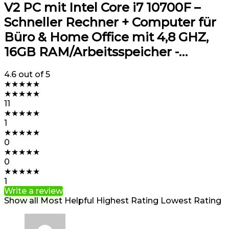
V2 PC mit Intel Core i7 10700F –
Schneller Rechner + Computer für
Büro & Home Office mit 4,8 GHZ,
16GB RAM/Arbeitsspeicher -…
4.6
out of 5
★
★
★
★
★
★
★
★
★
★
11
★
★
★
★
★
1
★
★
★
★
★
0
★
★
★
★
★
0
★
★
★
★
★
1
Write a review
Show all
Most Helpful
Highest Rating
Lowest Rating