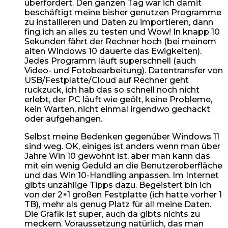
überfordert. Den ganzen Tag war ich damit
beschäftigt meine bisher genutzen Programme
zu installieren und Daten zu importieren, dann
fing ich an alles zu testen und Wow! In knapp 10
Sekunden fährt der Rechner hoch (bei meinem
alten Windows 10 dauerte das Ewigkeiten).
Jedes Programm läuft superschnell (auch
Video- und Fotobearbeitung). Datentransfer von
USB/Festplatte/Cloud auf Rechner geht
ruckzuck, ich hab das so schnell noch nicht
erlebt, der PC läuft wie geölt, keine Probleme,
kein Warten, nicht einmal irgendwo gechackt
oder aufgehangen.
Selbst meine Bedenken gegenüber Windows 11
sind weg. OK, einiges ist anders wenn man über
Jahre Win 10 gewohnt ist, aber man kann das
mit ein wenig Geduld an die Benutzeroberfläche
und das Win 10-Handling anpassen. Im Internet
gibts unzählige Tipps dazu. Begeistert bin ich
von der 2×1 großen Festplatte (ich hatte vorher 1
TB), mehr als genug Platz für all meine Daten.
Die Grafik ist super, auch da gibts nichts zu
meckern. Voraussetzung natürlich, das man