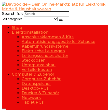
Search for:
Shop
Elektroinstallation
Anschlussklemmen & Kits
Automatisierungsgeräte für Zuhause
Kabelführungssysteme
Elektrische Leitungen
Leitungsschutzschalter
Steckdosen
Unterputzeinbau
Verteilerkästen
Computer & Zubehör
Computer-Zubehör
Datenspeicher
Desktop-PCs
Drucker & Zubehör
Netzwerk
Tablet PCs