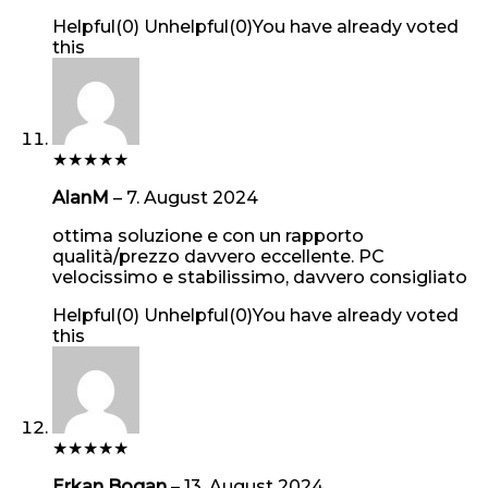
Helpful
(
0
)
Unhelpful
(
0
)
You have already voted
this
★
★
★
★
★
AlanM
–
7. August 2024
ottima soluzione e con un rapporto
qualità/prezzo davvero eccellente. PC
velocissimo e stabilissimo, davvero consigliato
Helpful
(
0
)
Unhelpful
(
0
)
You have already voted
this
★
★
★
★
★
Erkan Bogan
–
13. August 2024