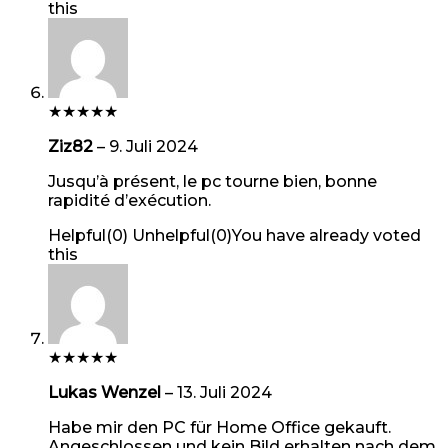
this
★
★
★
★
★
Ziz82
–
9. Juli 2024
Jusqu’à présent, le pc tourne bien, bonne
rapidité d’exécution.
Helpful
(
0
)
Unhelpful
(
0
)
You have already voted
this
★
★
★
★
★
Lukas Wenzel
–
13. Juli 2024
Habe mir den PC für Home Office gekauft.
Angeschlossen und kein Bild erhalten nach dem