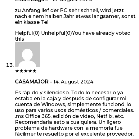
zu Anfang lief der PC sehr schnell, wird jetzt
nach einem halben Jahr etwas langsamer, sonst
ein klasse Teil
Helpful
(
0
)
Unhelpful
(
0
)
You have already voted
this
★
★
★
★
★
CASAMAJOR
–
14. August 2024
Es rápido y silencioso. Todo lo necesario ya
estaba en la caja y después de configurar mi
cuenta de Windows, simplemente funcionó, lo
uso para varios usos domésticos / comerciales.
.ms Office 365, edición de vídeo, Netflix, etc.
Recomendaría esto a cualquiera. Un ligero
problema de hardware con la memoria fue
fácilmente resuelto por el excelente proveedor.