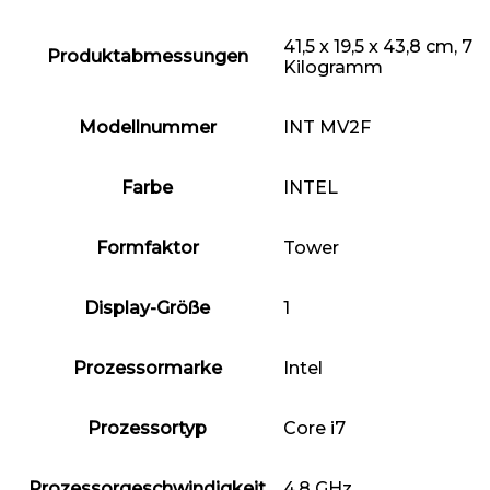
‎41,5 x 19,5 x 43,8 cm, 7
Produktabmessungen
Kilogramm
Modellnummer
‎INT MV2F
Farbe
‎INTEL
Formfaktor
‎Tower
Display-Größe
‎1
Prozessormarke
‎Intel
Prozessortyp
‎Core i7
Prozessorgeschwindigkeit
‎4,8 GHz