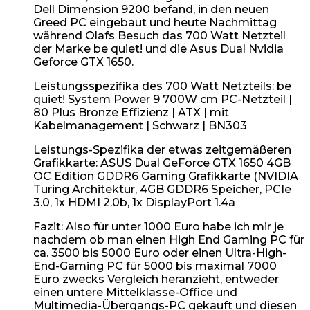
Dell Dimension 9200 befand, in den neuen
Greed PC eingebaut und heute Nachmittag
während Olafs Besuch das 700 Watt Netzteil
der Marke be quiet! und die Asus Dual Nvidia
Geforce GTX 1650.
Leistungsspezifika des 700 Watt Netzteils: be
quiet! System Power 9 700W cm PC-Netzteil |
80 Plus Bronze Effizienz | ATX | mit
Kabelmanagement | Schwarz | BN303
Leistungs-Spezifika der etwas zeitgemäßeren
Grafikkarte: ASUS Dual GeForce GTX 1650 4GB
OC Edition GDDR6 Gaming Grafikkarte (NVIDIA
Turing Architektur, 4GB GDDR6 Speicher, PCIe
3.0, 1x HDMI 2.0b, 1x DisplayPort 1.4a
Fazit: Also für unter 1000 Euro habe ich mir je
nachdem ob man einen High End Gaming PC für
ca. 3500 bis 5000 Euro oder einen Ultra-High-
End-Gaming PC für 5000 bis maximal 7000
Euro zwecks Vergleich heranzieht, entweder
einen untere Mittelklasse-Office und
Multimedia-Übergangs-PC gekauft und diesen