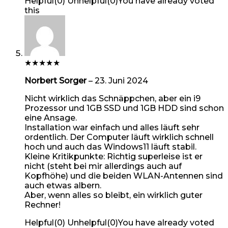
Helpful
(
0
)
Unhelpful
(
0
)
You have already voted
this
★
★
★
★
★
Norbert Sorger
–
23. Juni 2024
Nicht wirklich das Schnäppchen, aber ein i9
Prozessor und 1GB SSD und 1GB HDD sind schon
eine Ansage.
Installation war einfach und alles läuft sehr
ordentlich. Der Computer läuft wirklich schnell
hoch und auch das Windows11 läuft stabil.
Kleine Kritikpunkte: Richtig superleise ist er
nicht (steht bei mir allerdings auch auf
Kopfhöhe) und die beiden WLAN-Antennen sind
auch etwas albern.
Aber, wenn alles so bleibt, ein wirklich guter
Rechner!
Helpful
(
0
)
Unhelpful
(
0
)
You have already voted