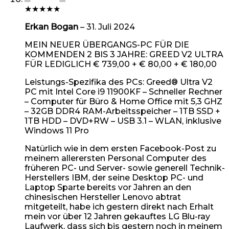
★
★
★
★
★
Erkan Bogan
–
31. Juli 2024
MEIN NEUER ÜBERGANGS-PC FÜR DIE
KOMMENDEN 2 BIS 3 JAHRE: GREED V2 ULTRA
FÜR LEDIGLICH € 739,00 + € 80,00 + € 180,00
Leistungs-Spezifika des PCs: Greed® Ultra V2
PC mit Intel Core i9 11900KF – Schneller Rechner
– Computer für Büro & Home Office mit 5,3 GHZ
– 32GB DDR4 RAM-Arbeitsspeicher – 1TB SSD +
1TB HDD – DVD+RW – USB 3.1 – WLAN, inklusive
Windows 11 Pro
Natürlich wie in dem ersten Facebook-Post zu
meinem allerersten Personal Computer des
früheren PC- und Server- sowie generell Technik-
Herstellers IBM, der seine Desktop PC- und
Laptop Sparte bereits vor Jahren an den
chinesischen Hersteller Lenovo abtrat
mitgeteilt, habe ich gestern direkt nach Erhalt
mein vor über 12 Jahren gekauftes LG Blu-ray
Laufwerk, dass sich bis gestern noch in meinem