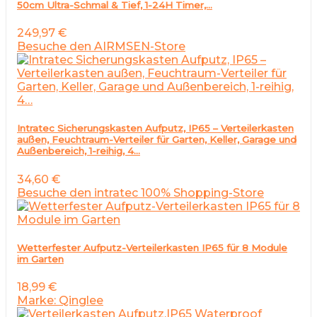
50cm Ultra-Schmal & Tief, 1-24H Timer,…
249,97
€
Besuche den AIRMSEN-Store
Intratec Sicherungskasten Aufputz, IP65 – Verteilerkasten
außen, Feuchtraum-Verteiler für Garten, Keller, Garage und
Außenbereich, 1-reihig, 4…
34,60
€
Besuche den intratec 100% Shopping-Store
Wetterfester Aufputz-Verteilerkasten IP65 für 8 Module
im Garten
18,99
€
Marke: Qinglee