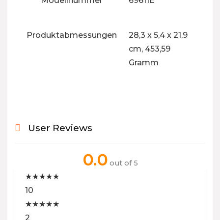
Modellnummer
‎69611E
Produktabmessungen
‎28,3 x 5,4 x 21,9
cm, 453,59
Gramm
User Reviews
0.0
out of 5
★
★
★
★
★
10
★
★
★
★
★
2