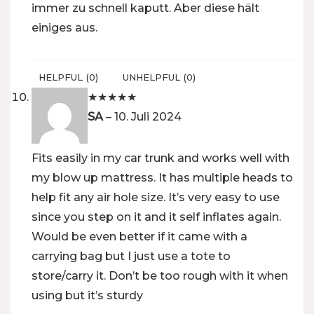
immer zu schnell kaputt. Aber diese hält
einiges aus.
HELPFUL
(
0
)
UNHELPFUL
(
0
)
★
★
★
★
★
SA
–
10. Juli 2024
Fits easily in my car trunk and works well with
my blow up mattress. It has multiple heads to
help fit any air hole size. It’s very easy to use
since you step on it and it self inflates again.
Would be even better if it came with a
carrying bag but I just use a tote to
store/carry it. Don’t be too rough with it when
using but it’s sturdy