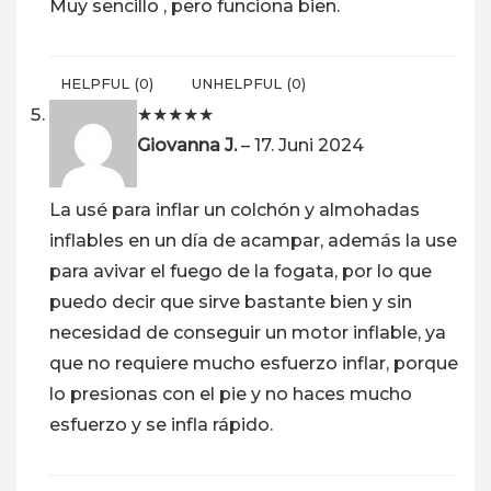
Muy sencillo , pero funciona bien.
HELPFUL
(
0
)
UNHELPFUL
(
0
)
★
★
★
★
★
Giovanna J.
–
17. Juni 2024
La usé para inflar un colchón y almohadas
inflables en un día de acampar, además la use
para avivar el fuego de la fogata, por lo que
puedo decir que sirve bastante bien y sin
necesidad de conseguir un motor inflable, ya
que no requiere mucho esfuerzo inflar, porque
lo presionas con el pie y no haces mucho
esfuerzo y se infla rápido.