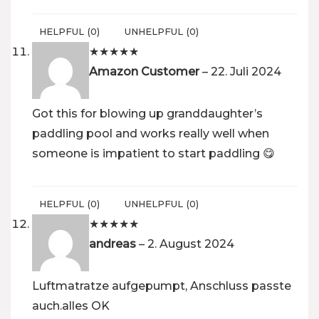
HELPFUL
(
0
)
UNHELPFUL
(
0
)
★
★
★
★
★
Amazon Customer
–
22. Juli 2024
Got this for blowing up granddaughter’s
paddling pool and works really well when
someone is impatient to start paddling 😋
HELPFUL
(
0
)
UNHELPFUL
(
0
)
★
★
★
★
★
andreas
–
2. August 2024
Luftmatratze aufgepumpt, Anschluss passte
auch.alles OK