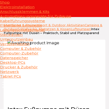
Shop
Elektroinstallation
Anschlussklemmen & Kits
Automatisierungsgeräte für Zuhause
Kabelführungssysteme
Elektrische Leitungen
Start
Sport & Freizeit
Sport & Outdoor Aktivitäten
Camping &
Outdoor
Schlafsäcke, Matratzen & Kissen
Luftpumpen
Intex
Leitungsschutzschalter
Fußpumpe mit Düsen – Praktisch, Stabil und Platzsparend
Steckdosen
Unterputzeinbau
Verteilerkästen
Computer & Zubehör
Computer-Zubehör
Datenspeicher
Desktop-PCs
Drucker & Zubehör
Netzwerk
Tablet PCs