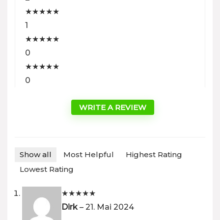
★
★
★
★
★
1
★
★
★
★
★
0
★
★
★
★
★
0
WRITE A REVIEW
Show all
Most Helpful
Highest Rating
Lowest Rating
★
★
★
★
★
Dirk
–
21. Mai 2024