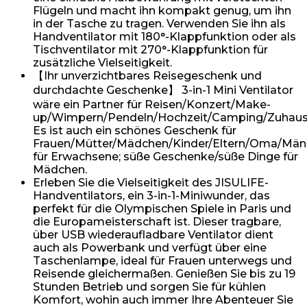
Flügeln und macht ihn kompakt genug, um ihn
in der Tasche zu tragen. Verwenden Sie ihn als
Handventilator mit 180°-Klappfunktion oder als
Tischventilator mit 270°-Klappfunktion für
zusätzliche Vielseitigkeit.
【Ihr unverzichtbares Reisegeschenk und
durchdachte Geschenke】 3-in-1 Mini Ventilator
wäre ein Partner für Reisen/Konzert/Make-
up/Wimpern/Pendeln/Hochzeit/Camping/Zuhause
Es ist auch ein schönes Geschenk für
Frauen/Mütter/Mädchen/Kinder/Eltern/Oma/Männ
für Erwachsene; süße Geschenke/süße Dinge für
Mädchen.
Erleben Sie die Vielseitigkeit des JISULIFE-
Handventilators, ein 3-in-1-Miniwunder, das
perfekt für die Olympischen Spiele in Paris und
die Europameisterschaft ist. Dieser tragbare,
über USB wiederaufladbare Ventilator dient
auch als Powerbank und verfügt über eine
Taschenlampe, ideal für Frauen unterwegs und
Reisende gleichermaßen. Genießen Sie bis zu 19
Stunden Betrieb und sorgen Sie für kühlen
Komfort, wohin auch immer Ihre Abenteuer Sie