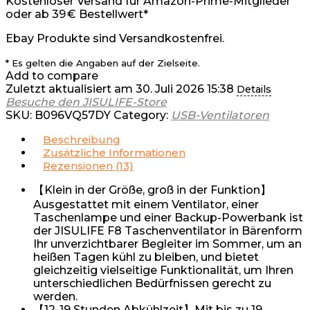
Kostenloser Versand für Amazon-Prime-Mitglieder
oder ab 39 € Bestellwert*
Ebay Produkte sind Versandkostenfrei.
* Es gelten die Angaben auf der Zielseite.
Add to compare
Zuletzt aktualisiert am 30. Juli 2026 15:38
Details
Besuche den JISULIFE-Store
SKU:
B096VQ57DY
Category:
USB-Ventilatoren
Beschreibung
Zusätzliche Informationen
Rezensionen (13)
【Klein in der Größe, groß in der Funktion】
Ausgestattet mit einem Ventilator, einer
Taschenlampe und einer Backup-Powerbank ist
der JISULIFE F8 Taschenventilator in Bärenform
Ihr unverzichtbarer Begleiter im Sommer, um an
heißen Tagen kühl zu bleiben, und bietet
gleichzeitig vielseitige Funktionalität, um Ihren
unterschiedlichen Bedürfnissen gerecht zu
werden.
【12-19 Stunden Abkühlzeit】Mit bis zu 19