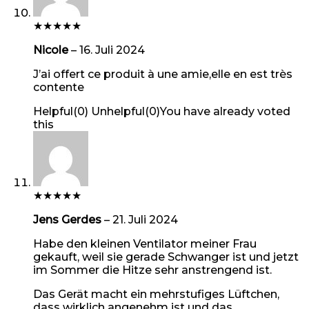
★
★
★
★
★
Nicole
–
16. Juli 2024
J’ai offert ce produit à une amie,elle en est très
contente
Helpful
(
0
)
Unhelpful
(
0
)
You have already voted
this
★
★
★
★
★
Jens Gerdes
–
21. Juli 2024
Habe den kleinen Ventilator meiner Frau
gekauft, weil sie gerade Schwanger ist und jetzt
im Sommer die Hitze sehr anstrengend ist.
Das Gerät macht ein mehrstufiges Lüftchen,
dass wirklich angenehm ist und das