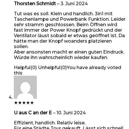
Thorsten Schmidt
–
3. Juni 2024
Tut was es soll. Klein und handlich. 3in1 mit
Taschenlampe und Powerbank Funktion. Leider
sehr stramm geschlossen. Beim Öffnen wird
fast immer der Power Knopf gedrückt und der
Ventilator läust sobald er etwas geöffnet ist. Da
hätte man der Knopf woanders platzieren
sollen.
Aber ansonsten macht er einen guten Eindruck.
Würde ihn wahrscheinlich wieder kaufen.
Helpful
(
0
)
Unhelpful
(
0
)
You have already voted
this
★
★
★
★
★
U aus C an der E
–
10. Juni 2024
Effizient, handlich. Relativ leise.
Für eine Städte Tour gekauft. Lässt sich schnell