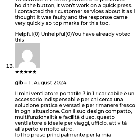
hold the button, it won’t work on a quick press.
I contacted their customer services about it as I
thought it was faulty and the response came
very quickly so top marks for this too.
Helpful
(
0
)
Unhelpful
(
0
)
You have already voted
this
★
★
★
★
★
gib
–
11. August 2024
Il mini ventilatore portatile 3 in 1 ricaricabile è un
accessorio indispensabile per chi cerca una
soluzione pratica e versatile per rimanere fresco
in ogni situazione. Con il suo design compatto,
multifunzionalità e facilità d’uso, questo
ventilatore è ideale per viaggi, ufficio, attività
all’aperto e molto altro.
Io l’ho preso principalmente per la mia