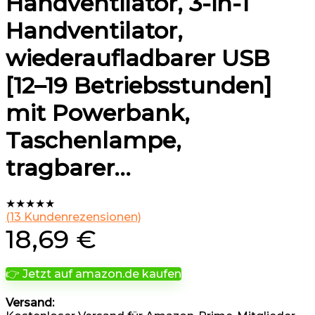
Handventilator, 3-in-1
Handventilator,
wiederaufladbarer USB
[12–19 Betriebsstunden]
mit Powerbank,
Taschenlampe,
tragbarer…
★
★
★
★
★
(
13
Kundenrezensionen)
18,69
€
👉 Jetzt auf amazon.de kaufen
Versand: