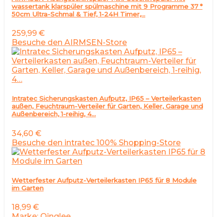
wassertank klarspüler spülmaschine mit 9 Programme 37 *
50cm Ultra-Schmal & Tief, 1-24H Timer,…
259,99
€
Besuche den AIRMSEN-Store
Intratec Sicherungskasten Aufputz, IP65 – Verteilerkasten
außen, Feuchtraum-Verteiler für Garten, Keller, Garage und
Außenbereich, 1-reihig, 4…
34,60
€
Besuche den intratec 100% Shopping-Store
Wetterfester Aufputz-Verteilerkasten IP65 für 8 Module
im Garten
18,99
€
Marke: Qinglee