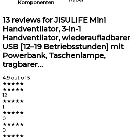
Komponenten
13 reviews for
JISULIFE Mini
Handventilator, 3-in-1
Handventilator, wiederaufladbarer
USB [12–19 Betriebsstunden] mit
Powerbank, Taschenlampe,
tragbarer…
4.9
out of 5
★
★
★
★
★
★
★
★
★
★
12
★
★
★
★
★
1
★
★
★
★
★
0
★
★
★
★
★
0
★
★
★
★
★