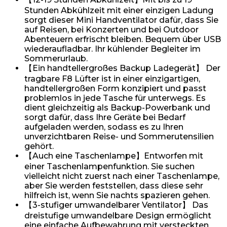
Stunden Abkühlzeit mit einer einzigen Ladung
sorgt dieser Mini Handventilator dafür, dass Sie
auf Reisen, bei Konzerten und bei Outdoor
Abenteuern erfrischt bleiben. Bequem über USB
wiederaufladbar. Ihr kühlender Begleiter im
Sommerurlaub.
【Ein handtellergroßes Backup Ladegerät】 Der
tragbare F8 Lüfter ist in einer einzigartigen,
handtellergroßen Form konzipiert und passt
problemlos in jede Tasche für unterwegs. Es
dient gleichzeitig als Backup-Powerbank und
sorgt dafür, dass Ihre Geräte bei Bedarf
aufgeladen werden, sodass es zu Ihren
unverzichtbaren Reise- und Sommerutensilien
gehört.
【Auch eine Taschenlampe】Entworfen mit
einer Taschenlampenfunktion. Sie suchen
vielleicht nicht zuerst nach einer Taschenlampe,
aber Sie werden feststellen, dass diese sehr
hilfreich ist, wenn Sie nachts spazieren gehen.
【3-stufiger umwandelbarer Ventilator】 Das
dreistufige umwandelbare Design ermöglicht
eine einfache Aufbewahrung mit versteckten