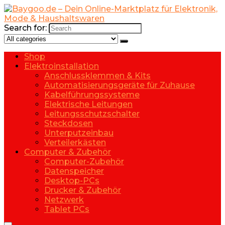
Search for:
Shop
Elektroinstallation
Anschlussklemmen & Kits
Automatisierungsgeräte für Zuhause
Kabelführungssysteme
Elektrische Leitungen
Leitungsschutzschalter
Steckdosen
Unterputzeinbau
Verteilerkästen
Computer & Zubehör
Computer-Zubehör
Datenspeicher
Desktop-PCs
Drucker & Zubehör
Netzwerk
Tablet PCs