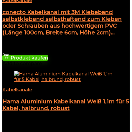
Kabelkanäle
conecto Kabelkanal mit 3M Klebeband
selbstklebend selbsthaftend zum Kleben
oder Schrauben aus hochwertigem PVC
(Länge 100cm, Breite 6cm, Höhe 2cm)…
★
★
★
★
★
15,94
€
Produkt kaufen
Add to compare
Kabelkanäle
Hama Aluminium Kabelkanal Weiß 1,1m für 5
Kabel, halbrund, robust
★
★
★
★
★
Add to compare