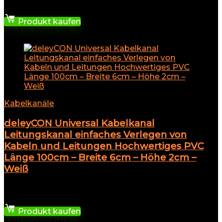
16,99
€
Produkt kaufen
Add to compare
Kabelkanäle
deleyCON Universal Kabelkanal
Leitungskanal einfaches Verlegen von
Kabeln und Leitungen Hochwertiges PVC
Länge 100cm – Breite 6cm – Höhe 2cm –
Weiß
★
★
★
★
★
16,99
€
Produkt kaufen
Add to compare