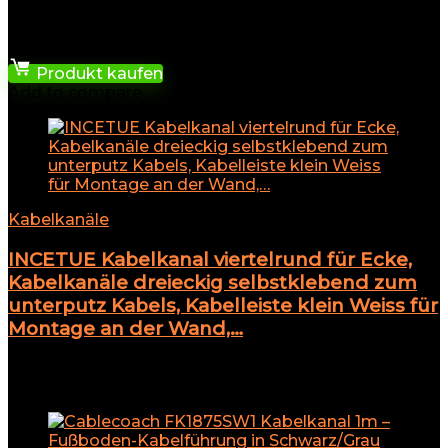
★
★
★
★
★
7,45
€
Produkt kaufen
Add to compare
Kabelkanäle
INCETUE Kabelkanal viertelrund für Ecke,
Kabelkanäle dreieckig selbstklebend zum
unterputz Kabels, Kabelleiste klein Weiss für
Montage an der Wand,…
★
★
★
★
★
Add to compare