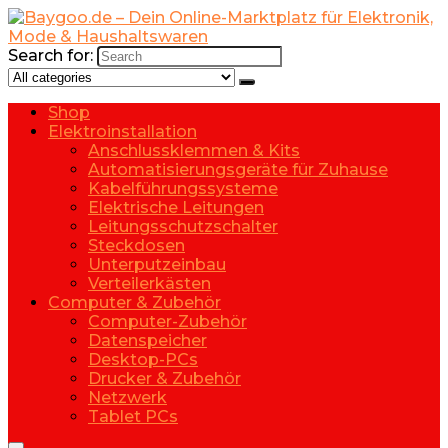
Search for:
Shop
Elektroinstallation
Anschlussklemmen & Kits
Automatisierungsgeräte für Zuhause
Kabelführungssysteme
Elektrische Leitungen
Leitungsschutzschalter
Steckdosen
Unterputzeinbau
Verteilerkästen
Computer & Zubehör
Computer-Zubehör
Datenspeicher
Desktop-PCs
Drucker & Zubehör
Netzwerk
Tablet PCs