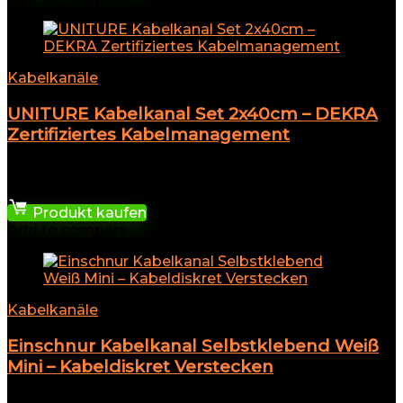
Kabelkanäle
UNITURE Kabelkanal Set 2x40cm – DEKRA
Zertifiziertes Kabelmanagement
★
★
★
★
★
34,38
€
Produkt kaufen
Add to compare
Kabelkanäle
Einschnur Kabelkanal Selbstklebend Weiß
Mini – Kabeldiskret Verstecken
★
★
★
★
★