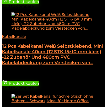
Produkt kaufen
Add to compare
Kabelkanäle
12 Pcs Kabelkanal Weiß Selbstklebend, Mini
Kabelkanäle 40cm (12 STK-15×10 mm klein)
-22 Zubehör Und 480cm PVC
Kabelabdeckung zum Verstecken von…
★
★
★
★
★
13,99
€
Produkt kaufen
Add to compare