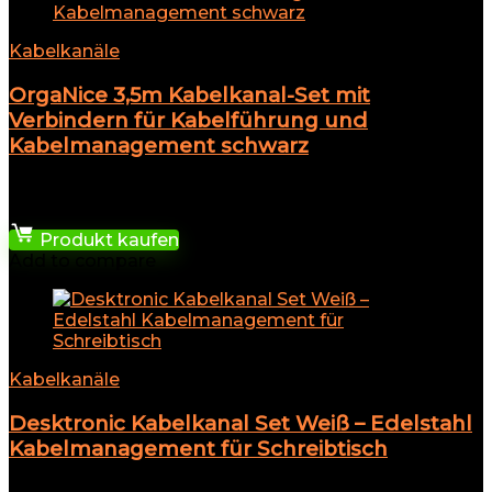
Kabelkanäle
OrgaNice 3,5m Kabelkanal-Set mit
Verbindern für Kabelführung und
Kabelmanagement schwarz
★
★
★
★
★
23,99
€
Produkt kaufen
Add to compare
Kabelkanäle
Desktronic Kabelkanal Set Weiß – Edelstahl
Kabelmanagement für Schreibtisch