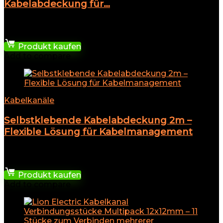
Kabelabdeckung für…
★
★
★
★
★
6,45
€
Produkt kaufen
Add to compare
Kabelkanäle
Selbstklebende Kabelabdeckung 2m –
Flexible Lösung für Kabelmanagement
★
★
★
★
★
10,99
€
Produkt kaufen
Add to compare