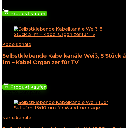
★
★
★
★
★
39,99
€
Produkt kaufen
Add to compare
Kabelkanäle
Selbstklebende Kabelkanäle Weiß, 8 Stück á
1m – Kabel Organizer für TV
★
★
★
★
★
20,69
€
Produkt kaufen
Add to compare
Kabelkanäle