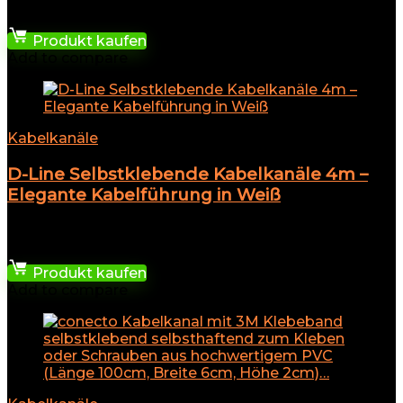
21,99
€
Produkt kaufen
Add to compare
Kabelkanäle
D-Line Selbstklebende Kabelkanäle 4m –
Elegante Kabelführung in Weiß
★
★
★
★
★
13,99
€
Produkt kaufen
Add to compare