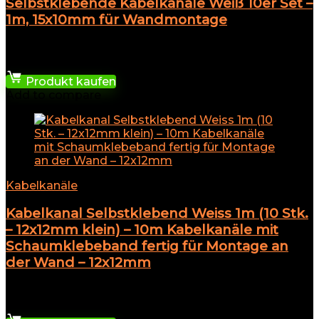
Selbstklebende Kabelkanäle Weiß 10er Set –
1m, 15x10mm für Wandmontage
★
★
★
★
★
13,59
€
Produkt kaufen
Add to compare
Kabelkanäle
Kabelkanal Selbstklebend Weiss 1m (10 Stk.
– 12x12mm klein) – 10m Kabelkanäle mit
Schaumklebeband fertig für Montage an
der Wand – 12x12mm
★
★
★
★
★
7,99
€