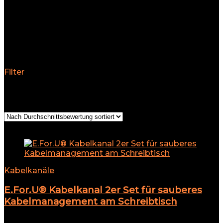
Installation zukunftssicher zu gestalten und von den
vielfältigen Vorteilen zu profitieren, die ein
durchdachtes Kabelmanagement bietet.
Käbelkanäle Produktübersicht
Filter
Ergebnisse 1 – 30 von 40 werden angezeigt
Nach
Durchschnittsbewertung sortiert
Add to compare
Kabelkanäle
E.For.U® Kabelkanal 2er Set für sauberes
Kabelmanagement am Schreibtisch
★
★
★
★
★