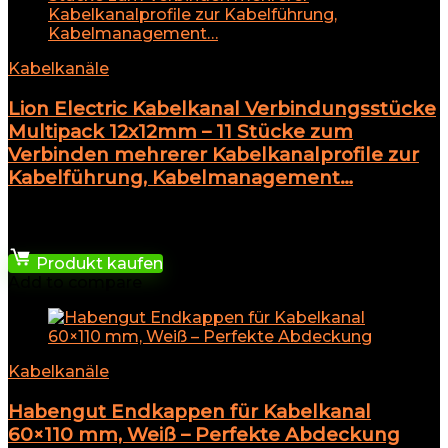
Kabelkanäle
Lion Electric Kabelkanal Verbindungsstücke
Multipack 12x12mm – 11 Stücke zum
Verbinden mehrerer Kabelkanalprofile zur
Kabelführung, Kabelmanagement…
★
★
★
★
★
34,38
€
Produkt kaufen
Add to compare
Kabelkanäle
Habengut Endkappen für Kabelkanal
60×110 mm, Weiß – Perfekte Abdeckung