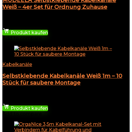
MUDEELA Selbstklebende Kabelkanäle
Weiß – 4er Set für Ordnung Zuhause
★
★
★
★
★
15,99
€
Produkt kaufen
Add to compare
Kabelkanäle
Selbstklebende Kabelkanäle Weiß 1m – 10
Stück für saubere Montage
★
★
★
★
★
18,99
€
Produkt kaufen
Add to compare