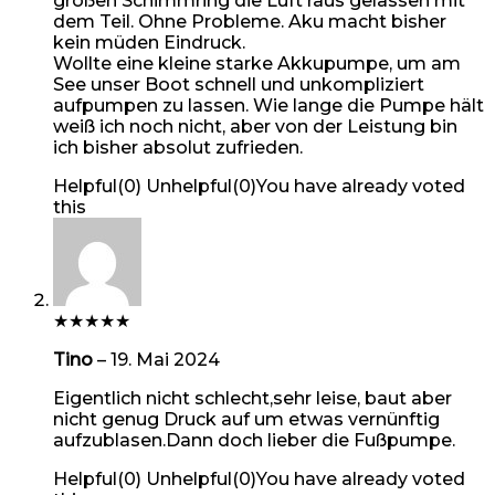
großen Schimmring die Luft raus gelassen mit
dem Teil. Ohne Probleme. Aku macht bisher
kein müden Eindruck.
Wollte eine kleine starke Akkupumpe, um am
See unser Boot schnell und unkompliziert
aufpumpen zu lassen. Wie lange die Pumpe hält
weiß ich noch nicht, aber von der Leistung bin
ich bisher absolut zufrieden.
Helpful
(
0
)
Unhelpful
(
0
)
You have already voted
this
★
★
★
★
★
Tino
–
19. Mai 2024
Eigentlich nicht schlecht,sehr leise, baut aber
nicht genug Druck auf um etwas vernünftig
aufzublasen.Dann doch lieber die Fußpumpe.
Helpful
(
0
)
Unhelpful
(
0
)
You have already voted