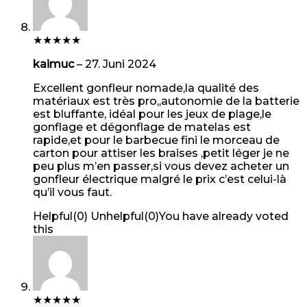
★
★
★
★
★
kaimuc
–
27. Juni 2024
Excellent gonfleur nomade,la qualité des
matériaux est très pro,,autonomie de la batterie
est bluffante, idéal pour les jeux de plage,le
gonflage et dégonflage de matelas est
rapide,et pour le barbecue fini le morceau de
carton pour attiser les braises ,petit léger je ne
peu plus m’en passer,si vous devez acheter un
gonfleur électrique malgré le prix c’est celui-là
qu’il vous faut.
Helpful
(
0
)
Unhelpful
(
0
)
You have already voted
this
★
★
★
★
★