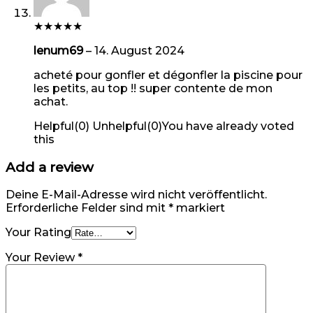
★
★
★
★
★
lenum69
–
14. August 2024
acheté pour gonfler et dégonfler la piscine pour
les petits, au top !! super contente de mon
achat.
Helpful
(
0
)
Unhelpful
(
0
)
You have already voted
this
Add a review
Deine E-Mail-Adresse wird nicht veröffentlicht.
Erforderliche Felder sind mit
*
markiert
Your Rating
Your Review
*