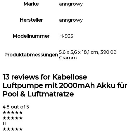
Marke
‎anngrowy
Hersteller
‎anngrowy
Modellnummer
‎H-935
‎5,6 x 5,6 x 18,1 cm, 390,09
Produktabmessungen
Gramm
13 reviews for
Kabellose
Luftpumpe mit 2000mAh Akku für
Pool & Luftmatratze
4.8
out of 5
★
★
★
★
★
★
★
★
★
★
11
★
★
★
★
★