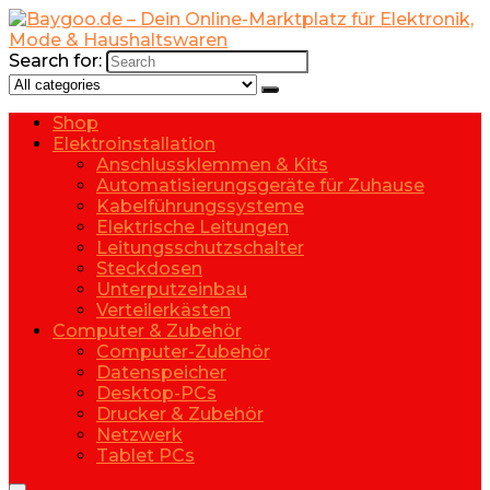
Search for:
Shop
Elektroinstallation
Anschlussklemmen & Kits
Automatisierungsgeräte für Zuhause
Kabelführungssysteme
Elektrische Leitungen
Leitungsschutzschalter
Steckdosen
Unterputzeinbau
Verteilerkästen
Computer & Zubehör
Computer-Zubehör
Datenspeicher
Desktop-PCs
Drucker & Zubehör
Netzwerk
Tablet PCs