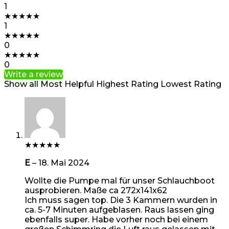
1
★
★
★
★
★
1
★
★
★
★
★
0
★
★
★
★
★
0
Write a review
Show all
Most Helpful
Highest Rating
Lowest Rating
★
★
★
★
★
E
–
18. Mai 2024
Wollte die Pumpe mal für unser Schlauchboot
ausprobieren. Maße ca 272x141x62
Ich muss sagen top. Die 3 Kammern wurden in
ca. 5-7 Minuten aufgeblasen. Raus lassen ging
ebenfalls super. Habe vorher noch bei einem