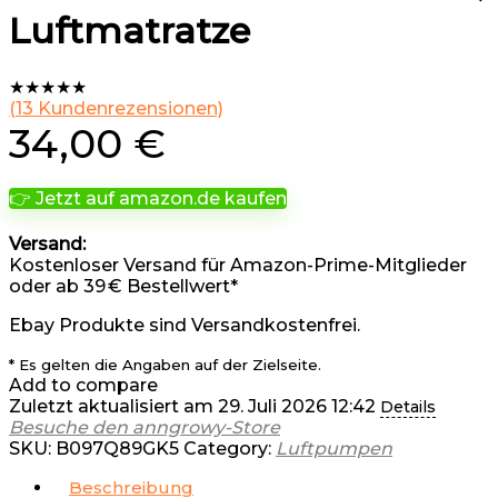
Luftmatratze
★
★
★
★
★
(
13
Kundenrezensionen)
34,00
€
👉 Jetzt auf amazon.de kaufen
Versand:
Kostenloser Versand für Amazon-Prime-Mitglieder
oder ab 39 € Bestellwert*
Ebay Produkte sind Versandkostenfrei.
* Es gelten die Angaben auf der Zielseite.
Add to compare
Zuletzt aktualisiert am 29. Juli 2026 12:42
Details
Besuche den anngrowy-Store
SKU:
B097Q89GK5
Category:
Luftpumpen
Beschreibung