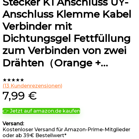
Stecker K1 Anschluss UY-
Anschluss Klemme Kabel
Verbinder mit
Dichtungsgel Fettfüllung
zum Verbinden von zwei
Drähten（Orange +…
★
★
★
★
★
(
13
Kundenrezensionen)
7,99
€
👉 Jetzt auf amazon.de kaufen
Versand:
Kostenloser Versand für Amazon-Prime-Mitglieder
oder ab 39 € Bestellwert*