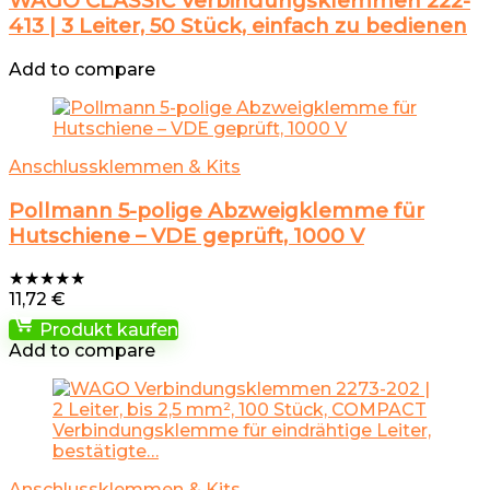
WAGO CLASSIC Verbindungsklemmen 222-
413 | 3 Leiter, 50 Stück, einfach zu bedienen
Add to compare
Anschlussklemmen & Kits
Pollmann 5-polige Abzweigklemme für
Hutschiene – VDE geprüft, 1000 V
★
★
★
★
★
11,72
€
Produkt kaufen
Add to compare
Anschlussklemmen & Kits