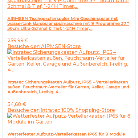
AIRMSEN Tischgeschirrspüler Mini Geschirrspüler mit
wassertank klarspüler spülmaschine mit 9 Programme 37 *
50cm Ultra-Schmal & Tief, 1-24H Timer,…
259,99
€
Besuche den AIRMSEN-Store
Intratec Sicherungskasten Aufputz, IP65 – Verteilerkasten
außen, Feuchtraum-Verteiler für Garten, Keller, Garage und
Außenbereich, 1-reihig, 4…
34,60
€
Besuche den intratec 100% Shopping-Store
Wetterfester Aufputz-Verteilerkasten IP65 für 8 Module