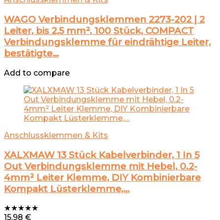
WAGO Verbindungsklemmen 2273-202 | 2
Leiter, bis 2,5 mm², 100 Stück, COMPACT
Verbindungsklemme für eindrähtige Leiter,
bestätigte…
Add to compare
Anschlussklemmen & Kits
XALXMAW 13 Stück Kabelverbinder, 1 In 5
Out Verbindungsklemme mit Hebel, 0.2-
4mm² Leiter Klemme, DIY Kombinierbare
Kompakt Lüsterklemme,…
★
★
★
★
★
15,98
€