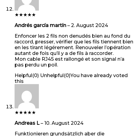
★
★
★
★
★
Andrés garcía martín
–
2. August 2024
Enfoncer les 2 fils non denudés bien au fond du
raccord, presser, vérifier que les fils tiennent bien
en les tirant légérement. Renouveler l’opération
autant de fois qu’il y a de fils à raccorder.
Mon cable RJ45 est rallongé et son signal n’a
pas perdu un poil.
Helpful
(
0
)
Unhelpful
(
0
)
You have already voted
this
★
★
★
★
★
Andreas L
–
10. August 2024
Funktionieren grundsätzlich aber die