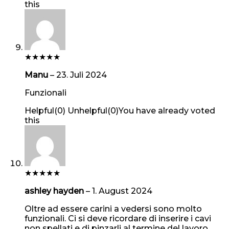
this
★
★
★
★
★
Manu
–
23. Juli 2024
Funzionali
Helpful
(
0
)
Unhelpful
(
0
)
You have already voted
this
★
★
★
★
★
ashley hayden
–
1. August 2024
Oltre ad essere carini a vedersi sono molto
funzionali. Ci si deve ricordare di inserire i cavi
non spellati e di pinzarli al termine del lavoro.