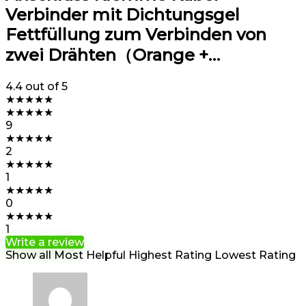
Verbinder mit Dichtungsgel
Fettfüllung zum Verbinden von
zwei Drähten（Orange +…
4.4
out of 5
★
★
★
★
★
★
★
★
★
★
9
★
★
★
★
★
2
★
★
★
★
★
1
★
★
★
★
★
0
★
★
★
★
★
1
Write a review
Show all
Most Helpful
Highest Rating
Lowest Rating