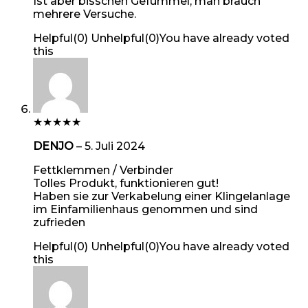
Ist aber bisschen Gefummel, man brauch
mehrere Versuche.
Helpful
(
0
)
Unhelpful
(
0
)
You have already voted
this
★
★
★
★
★
DENJO
–
5. Juli 2024
Fettklemmen / Verbinder
Tolles Produkt, funktionieren gut!
Haben sie zur Verkabelung einer Klingelanlage
im Einfamilienhaus genommen und sind
zufrieden
Helpful
(
0
)
Unhelpful
(
0
)
You have already voted
this