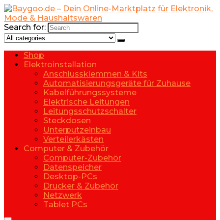
Search for:
Shop
Elektroinstallation
Anschlussklemmen & Kits
Automatisierungsgeräte für Zuhause
Kabelführungssysteme
Elektrische Leitungen
Leitungsschutzschalter
Steckdosen
Unterputzeinbau
Verteilerkästen
Computer & Zubehör
Computer-Zubehör
Datenspeicher
Desktop-PCs
Drucker & Zubehör
Netzwerk
Tablet PCs