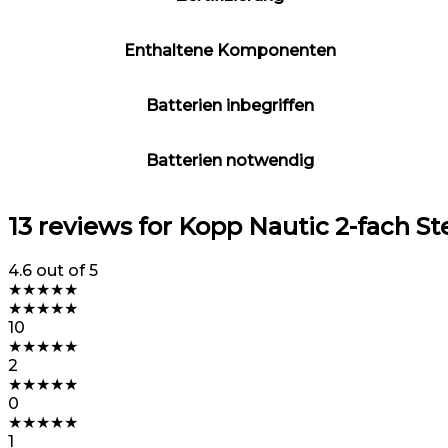
Enthaltene Komponenten
Batterien inbegriffen
Batterien notwendig
13 reviews for
Kopp Nautic 2-fach S
4.6
out of 5
★
★
★
★
★
★
★
★
★
★
10
★
★
★
★
★
2
★
★
★
★
★
0
★
★
★
★
★
1