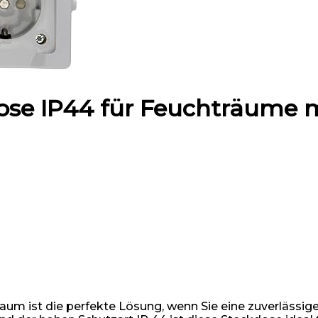
ose IP44 für Feuchträume 
aum ist die perfekte Lösung, wenn Sie eine zuverlässig