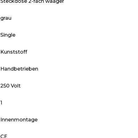
‎Steckdose 2-fach waager
‎grau
‎Single
‎Kunststoff
‎Handbetrieben
‎250 Volt
‎1
‎Innenmontage
‎CE