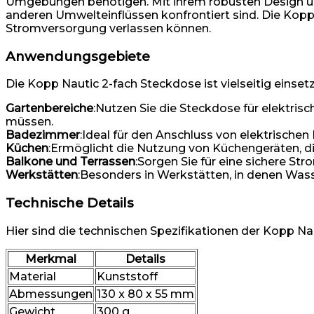
Umgebungen benötigen. Mit ihrem robusten Design und 
anderen Umwelteinflüssen konfrontiert sind. Die Kopp N
Stromversorgung verlassen können.
Anwendungsgebiete
Die Kopp Nautic 2-fach Steckdose ist vielseitig eins
Gartenbereiche
:Nutzen Sie die Steckdose für elektr
müssen.
Badezimmer
:Ideal für den Anschluss von elektrisch
Küchen
:Ermöglicht die Nutzung von Küchengeräten, d
Balkone und Terrassen
:Sorgen Sie für eine sichere St
Werkstätten
:Besonders in Werkstätten, in denen Wass
Technische Details
Hier sind die technischen Spezifikationen der Kopp Na
Merkmal
Details
Material
Kunststoff
Abmessungen
130 x 80 x 55 mm
Gewicht
300 g