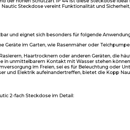
der hohen Schutzart IP 44 ist diese Steckdose ideal fü
autic Steckdose vereint Funktionalität und Sicherheit, 
etzbar und eignet sich besonders für folgende Anwendun
ische Geräte im Garten, wie Rasenmäher oder Teichpump
en Rasierern, Haartrocknern oder anderen Geräten, die 
ie in unmittelbarem Kontakt mit Wasser stehen können
romversorgung im Freien, sei es für Beleuchtung oder Un
er und Elektrik aufeinandertreffen, bietet die Kopp Nau
utic 2-fach Steckdose im Detail: