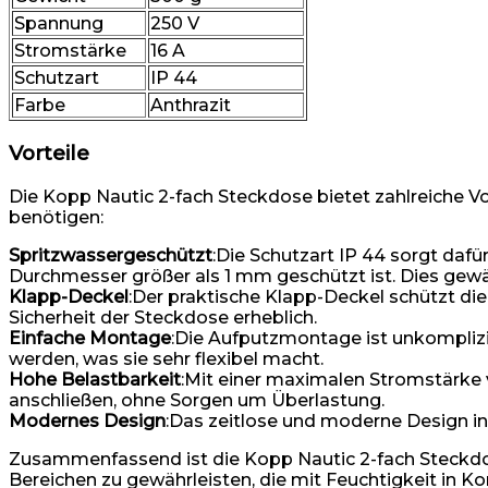
Spannung
250 V
Stromstärke
16 A
Schutzart
IP 44
Farbe
Anthrazit
Vorteile
Die Kopp Nautic 2-fach Steckdose bietet zahlreiche Vo
benötigen:
Spritzwassergeschützt
:Die Schutzart IP 44 sorgt daf
Durchmesser größer als 1 mm geschützt ist. Dies gewä
Klapp-Deckel
:Der praktische Klapp-Deckel schützt die
Sicherheit der Steckdose erheblich.
Einfache Montage
:Die Aufputzmontage ist unkomplizi
werden, was sie sehr flexibel macht.
Hohe Belastbarkeit
:Mit einer maximalen Stromstärke 
anschließen, ohne Sorgen um Überlastung.
Modernes Design
:Das zeitlose und moderne Design in
Zusammenfassend ist die Kopp Nautic 2-fach Steckdos
Bereichen zu gewährleisten, die mit Feuchtigkeit in 