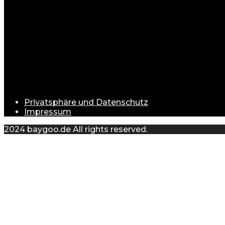
Unser Ziel ist es, Ihnen eine umfassende Auswahl zu bi
begeisterter Käufer sind.
Warum Baygoo?
Benutzerfreundlichkeit
: Dank unserer klaren Navi
Schnelle Lieferung
: Wir arbeiten mit vertrauensw
Attraktive Preise
: Wir kombinieren Qualität mit E
Privatsphäre und Datenschutz
Impressum
2024 baygoo.de All rights reserved.