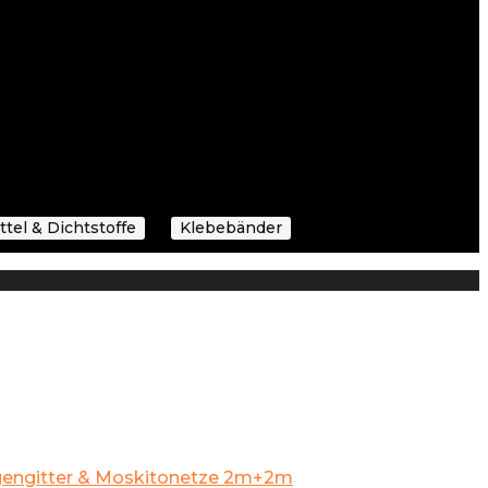
von, ob Sie Profi, Heimwerker oder einfach nur
ll, was Sie suchen.
nell wie möglich zu Ihnen zu bringen.
hältnis zu bieten.
tel & Dichtstoffe
Klebebänder
Magnetklebebänder