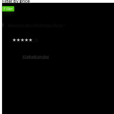
Filter by price
Filter
Filter by
Besuche den Workmax-Store
(1)
Average rating
★
★
★
★
★
(1)
alle Kategorien ansehen
Klebebänder
(3)
Info
Entdecken Sie eine Welt voller Möglichkeiten
Baygoo steht für Vielfalt. Unsere breite Produktpalett
Elektronik & Foto
: Von Smartphones über Kameras
Sport & Freizeit
: Ob Outdoor-Aktivitäten, Fitnessg
Baumarkt & Garten
: Werkzeuge, Baustoffe, Elektr
Mode für Damen, Herren und Kinder
: Stilvolle K
Drogerie & Körperpflege
: Pflegeprodukte für die