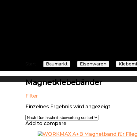
eten, die Ihren Bedürfnissen entspricht – unabhängig da
gation und intelligenten Suchfunktionen finden Sie schne
ürdigen Partnern zusammen, um Ihre Bestellungen so sch
rschwinglichkeit, um Ihnen das beste Preis-Leistungs-Ver
Start
Baumarkt
Eisenwaren
Klebemit
Magnetklebebänder
Filter
Einzelnes Ergebnis wird angezeigt
Add to compare