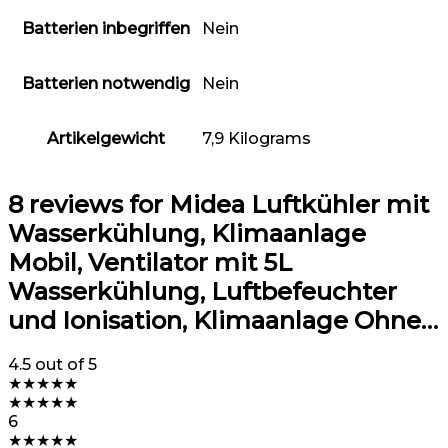
Batterien inbegriffen
‎Nein
Batterien notwendig
‎Nein
Artikelgewicht
‎7,9 Kilograms
8 reviews for
Midea Luftkühler mit
Wasserkühlung, Klimaanlage
Mobil, Ventilator mit 5L
Wasserkühlung, Luftbefeuchter
und Ionisation, Klimaanlage Ohne…
4.5
out of 5
★
★
★
★
★
★
★
★
★
★
6
★
★
★
★
★