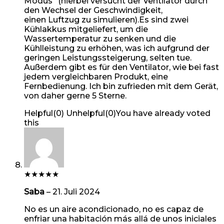
Modus“ (hierbei versucht der Ventilator durch
den Wechsel der Geschwindigkeit,
einen Luftzug zu simulieren).Es sind zwei
Kühlakkus mitgeliefert, um die
Wassertemperatur zu senken und die
Kühlleistung zu erhöhen, was ich aufgrund der
geringen Leistungssteigerung, selten tue.
Außerdem gibt es für den Ventilator, wie bei fast
jedem vergleichbaren Produkt, eine
Fernbedienung. Ich bin zufrieden mit dem Gerät,
von daher gerne 5 Sterne.
Helpful
(
0
)
Unhelpful
(
0
)
You have already voted
this
★
★
★
★
★
Saba
–
21. Juli 2024
No es un aire acondicionado, no es capaz de
enfriar una habitación más allá de unos iniciales