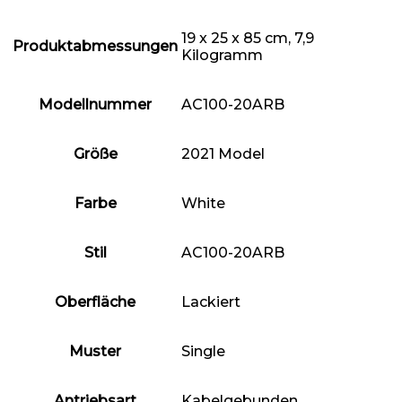
‎19 x 25 x 85 cm, 7,9
Produktabmessungen
Kilogramm
Modellnummer
‎AC100-20ARB
Größe
‎2021 Model
Farbe
‎White
Stil
‎AC100-20ARB
Oberfläche
‎Lackiert
Muster
‎Single
Antriebsart
‎Kabelgebunden