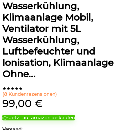
Wasserkühlung,
Klimaanlage Mobil,
Ventilator mit 5L
Wasserkühlung,
Luftbefeuchter und
Ionisation, Klimaanlage
Ohne…
★
★
★
★
★
(
8
Kundenrezensionen)
99,00
€
👉 Jetzt auf amazon.de kaufen
Versand: