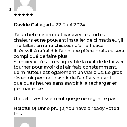
★
★
★
★
★
Davide Callegari
–
22. Juni 2024
J’ai acheté ce produit car avec les fortes
chaleurs et ne pouvant installer de climatiseur, il
me fallait un rafraichisseur d’air efficace.
Il réussit à rafraichir l’air d’une pièce, mais ce sera
compliqué de faire plus.
Silencieux, c’est très agréable la nuit de le laisser
tourner pour avoir de l’air frais constamment.
Le minuteur est également un vrai plus. Le gros
réservoir permet d’avoir de l’air frais durant
quelques heures sans savoir à la recharger en
permanence.
Un bel investissement que je ne regrette pas !
Helpful
(
0
)
Unhelpful
(
0
)
You have already voted
this