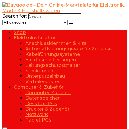
Search for:
Shop
Elektroinstallation
Anschlussklemmen & Kits
Automatisierungsgeräte für Zuhause
Kabelführungssysteme
Elektrische Leitungen
Leitungsschutzschalter
Steckdosen
Unterputzeinbau
Verteilerkästen
Computer & Zubehör
Computer-Zubehör
Datenspeicher
Desktop-PCs
Drucker & Zubehör
Netzwerk
Tablet PCs