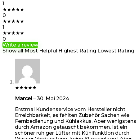
1
★
★
★
★
★
0
★
★
★
★
★
1
★
★
★
★
★
0
Write a review
Show all
Most Helpful
Highest Rating
Lowest Rating
★
★
★
★
★
Marcel
–
30. Mai 2024
Erstmal Kundenservice vom Hersteller nicht
Erreichbarkeit, es fehlten Zubehör Sachen wie
Fernbedienung und Kühlakkus. Aber wenigstens
durch Amazon getauscht bekommen. Ist ein
schöner ruhiger Lüfter mit Kühlfunktion durch
Wasser Verdunstung, keine Klimaanlage ! Aber