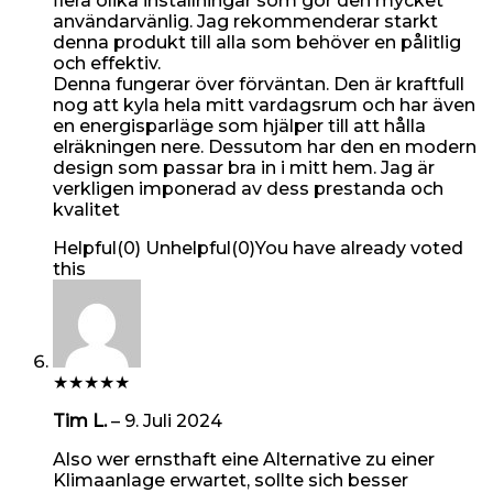
flera olika inställningar som gör den mycket
användarvänlig. Jag rekommenderar starkt
denna produkt till alla som behöver en pålitlig
och effektiv.
Denna fungerar över förväntan. Den är kraftfull
nog att kyla hela mitt vardagsrum och har även
en energisparläge som hjälper till att hålla
elräkningen nere. Dessutom har den en modern
design som passar bra in i mitt hem. Jag är
verkligen imponerad av dess prestanda och
kvalitet
Helpful
(
0
)
Unhelpful
(
0
)
You have already voted
this
★
★
★
★
★
Tim L.
–
9. Juli 2024
Also wer ernsthaft eine Alternative zu einer
Klimaanlage erwartet, sollte sich besser