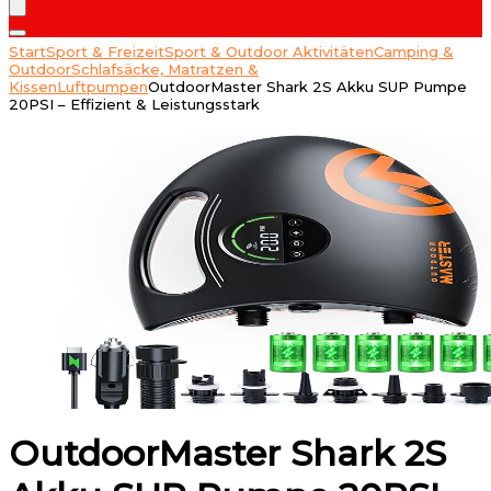
Start
Sport & Freizeit
Sport & Outdoor Aktivitäten
Camping &
Outdoor
Schlafsäcke, Matratzen &
Kissen
Luftpumpen
OutdoorMaster Shark 2S Akku SUP Pumpe
20PSI – Effizient & Leistungsstark
OutdoorMaster Shark 2S