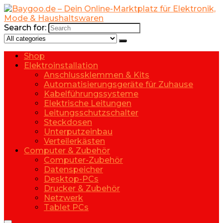
Search for:
Shop
Elektroinstallation
Anschlussklemmen & Kits
Automatisierungsgeräte für Zuhause
Kabelführungssysteme
Elektrische Leitungen
Leitungsschutzschalter
Steckdosen
Unterputzeinbau
Verteilerkästen
Computer & Zubehör
Computer-Zubehör
Datenspeicher
Desktop-PCs
Drucker & Zubehör
Netzwerk
Tablet PCs