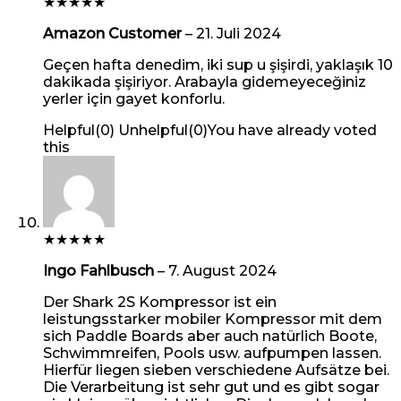
★
★
★
★
★
Amazon Customer
–
21. Juli 2024
Geçen hafta denedim, iki sup u şişirdi, yaklaşık 10
dakikada şişiriyor. Arabayla gidemeyeceğiniz
yerler için gayet konforlu.
Helpful
(
0
)
Unhelpful
(
0
)
You have already voted
this
★
★
★
★
★
Ingo Fahlbusch
–
7. August 2024
Der Shark 2S Kompressor ist ein
leistungsstarker mobiler Kompressor mit dem
sich Paddle Boards aber auch natürlich Boote,
Schwimmreifen, Pools usw. aufpumpen lassen.
Hierfür liegen sieben verschiedene Aufsätze bei.
Die Verarbeitung ist sehr gut und es gibt sogar