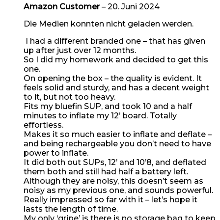
Amazon Customer
–
20. Juni 2024
Die Medien konnten nicht geladen werden.
I had a different branded one – that has given
up after just over 12 months.
So I did my homework and decided to get this
one.
On opening the box – the quality is evident. It
feels solid and sturdy, and has a decent weight
to it, but not too heavy.
Fits my bluefin SUP, and took 10 and a half
minutes to inflate my 12’ board. Totally
effortless.
Makes it so much easier to inflate and deflate –
and being rechargeable you don’t need to have
power to inflate.
It did both out SUPs, 12’ and 10’8, and deflated
them both and still had half a battery left.
Although they are noisy, this doesn’t seem as
noisy as my previous one, and sounds powerful.
Really impressed so far with it – let’s hope it
lasts the length of time.
My only ‘gripe’ is there is no storage bag to keep