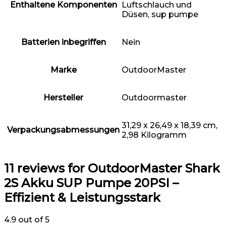
Enthaltene Komponenten
Luftschlauch und
Düsen, sup pumpe
Batterien inbegriffen
‎Nein
Marke
‎OutdoorMaster
Hersteller
‎Outdoormaster
‎31,29 x 26,49 x 18,39 cm,
Verpackungsabmessungen
2,98 Kilogramm
11 reviews for
OutdoorMaster Shark
2S Akku SUP Pumpe 20PSI –
Effizient & Leistungsstark
4.9
out of 5