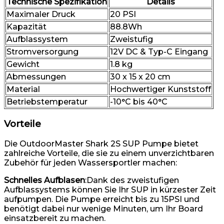
Technische Spezifikation
Details
Maximaler Druck
20 PSI
Kapazität
88.8Wh
Aufblassystem
Zweistufig
Stromversorgung
12V DC & Typ-C Eingang
Gewicht
1.8 kg
Abmessungen
30 x 15 x 20 cm
Material
Hochwertiger Kunststoff
Betriebstemperatur
-10°C bis 40°C
Vorteile
Die OutdoorMaster Shark 2S SUP Pumpe bietet
zahlreiche Vorteile, die sie zu einem unverzichtbaren
Zubehör für jeden Wassersportler machen:
Schnelles Aufblasen
:Dank des zweistufigen
Aufblassystems können Sie Ihr SUP in kürzester Zeit
aufpumpen. Die Pumpe erreicht bis zu 15PSI und
benötigt dabei nur wenige Minuten, um Ihr Board
einsatzbereit zu machen.