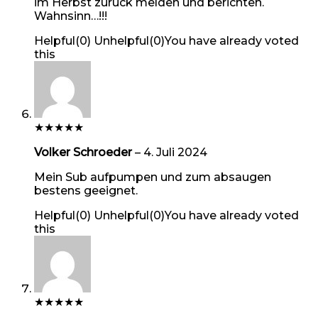
im Herbst zurück melden und berichten.
Wahnsinn…!!!
Helpful
(
0
)
Unhelpful
(
0
)
You have already voted
this
★
★
★
★
★
Volker Schroeder
–
4. Juli 2024
Mein Sub aufpumpen und zum absaugen
bestens geeignet.
Helpful
(
0
)
Unhelpful
(
0
)
You have already voted
this
★
★
★
★
★