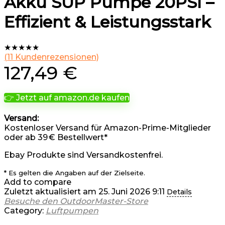
Akku SUP Pumpe 20PSI –
Effizient & Leistungsstark
★
★
★
★
★
(
11
Kundenrezensionen)
127,49
€
👉 Jetzt auf amazon.de kaufen
Versand:
Kostenloser Versand für Amazon-Prime-Mitglieder
oder ab 39 € Bestellwert*
Ebay Produkte sind Versandkostenfrei.
* Es gelten die Angaben auf der Zielseite.
Add to compare
Zuletzt aktualisiert am 25. Juni 2026 9:11
Details
Besuche den OutdoorMaster-Store
Category:
Luftpumpen