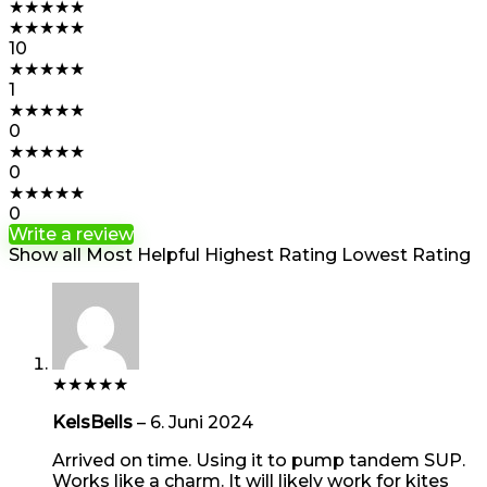
★
★
★
★
★
★
★
★
★
★
10
★
★
★
★
★
1
★
★
★
★
★
0
★
★
★
★
★
0
★
★
★
★
★
0
Write a review
Show all
Most Helpful
Highest Rating
Lowest Rating
★
★
★
★
★
KelsBells
–
6. Juni 2024
Arrived on time. Using it to pump tandem SUP.
Works like a charm. It will likely work for kites