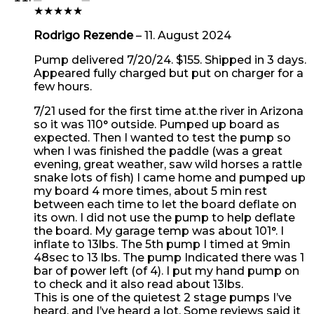
★
★
★
★
★
Rodrigo Rezende
–
11. August 2024
Pump delivered 7/20/24. $155. Shipped in 3 days.
Appeared fully charged but put on charger for a
few hours.
7/21 used for the first time at.the river in Arizona
so it was 110° outside. Pumped up board as
expected. Then I wanted to test the pump so
when I was finished the paddle (was a great
evening, great weather, saw wild horses a rattle
snake lots of fish) I came home and pumped up
my board 4 more times, about 5 min rest
between each time to let the board deflate on
its own. I did not use the pump to help deflate
the board. My garage temp was about 101°. I
inflate to 13lbs. The 5th pump I timed at 9min
48sec to 13 lbs. The pump Indicated there was 1
bar of power left (of 4). I put my hand pump on
to check and it also read about 13lbs.
This is one of the quietest 2 stage pumps I’ve
heard, and I’ve heard a lot. Some reviews said it