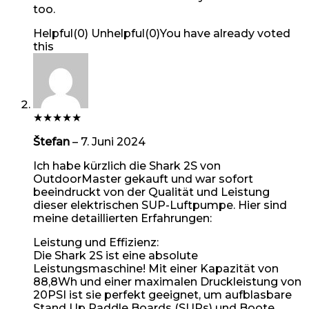
too.
Helpful
(
0
)
Unhelpful
(
0
)
You have already voted
this
★
★
★
★
★
Štefan
–
7. Juni 2024
Ich habe kürzlich die Shark 2S von
OutdoorMaster gekauft und war sofort
beeindruckt von der Qualität und Leistung
dieser elektrischen SUP-Luftpumpe. Hier sind
meine detaillierten Erfahrungen:
Leistung und Effizienz:
Die Shark 2S ist eine absolute
Leistungsmaschine! Mit einer Kapazität von
88,8Wh und einer maximalen Druckleistung von
20PSI ist sie perfekt geeignet, um aufblasbare
Stand Up Paddle Boards (SUPs) und Boote