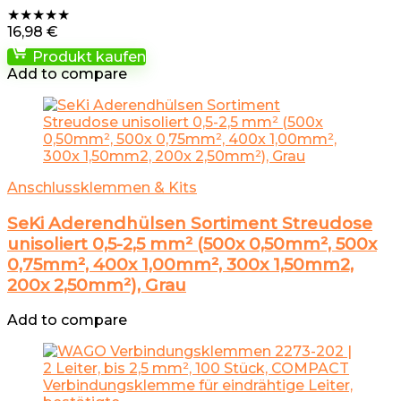
★
★
★
★
★
16,98
€
Produkt kaufen
Add to compare
Anschlussklemmen & Kits
SeKi Aderendhülsen Sortiment Streudose
unisoliert 0,5-2,5 mm² (500x 0,50mm², 500x
0,75mm², 400x 1,00mm², 300x 1,50mm2,
200x 2,50mm²), Grau
Add to compare