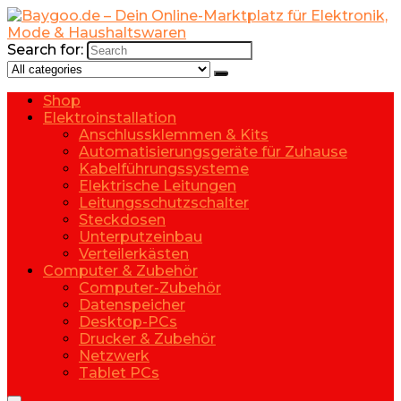
Search for:
Shop
Elektroinstallation
Anschlussklemmen & Kits
Automatisierungsgeräte für Zuhause
Kabelführungssysteme
Elektrische Leitungen
Leitungsschutzschalter
Steckdosen
Unterputzeinbau
Verteilerkästen
Computer & Zubehör
Computer-Zubehör
Datenspeicher
Desktop-PCs
Drucker & Zubehör
Netzwerk
Tablet PCs