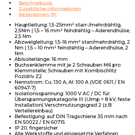
Beschreibung
Zusätzliche Informationen
Rezensionen (9)
Hauptleitung: 1,5-25mm² starr-/mehrdrähtig,
2,5Nm | 1,5 – 16 mm² feindrähtig – Aderendhülse,
2,5 Nm
Abzweigleitung: 1,5-16 mm² starr/mehrdrähtig, 2
Nm | 1,5 – 10 mm² feindrähtig – Aderendhülse, 2
Nm
Abisolierlänge: 16 mm
Buchsenklemme mit je 2 Schrauben M6 pro
Klemmstelle; Schrauben mit Kombischlitz
Pozidriv Z2
Nennstrom: Cu: 130 A; Al: 100 A (VDE 0611 / EN
60947-7)
Isolationsspannung: 1000 V AC / DC für:
Überspannungskategorie III (Uimp = 8 kV, feste
Installation) Verschmutzungsgrad 2 (z.B.
Verteilereinbau)
Befestigung: auf DIN Tragschiene 35 mm nach
EN 50022 / EN 60715
IP 20, fingersicher
Alle Werkstoffe und eingesetzte Verfahren