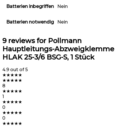
Batterien inbegriffen
‎Nein
Batterien notwendig
‎Nein
9 reviews for
Pollmann
Hauptleitungs-Abzweigklemme
HLAK 25-3/6 BSG-S, 1 Stück
4.9
out of 5
★
★
★
★
★
★
★
★
★
★
8
★
★
★
★
★
1
★
★
★
★
★
0
★
★
★
★
★
0
★
★
★
★
★