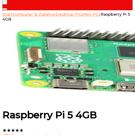
Start
Computer & Zubehör
Desktop-PCs
Mini-PCs
Raspberry Pi 5
4GB
Raspberry Pi 5 4GB
★
★
★
★
★