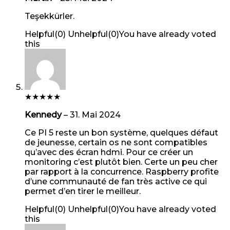
Teşekkürler.
Helpful
(
0
)
Unhelpful
(
0
)
You have already voted
this
★
★
★
★
★
Kennedy
–
31. Mai 2024
Ce PI 5 reste un bon système, quelques défaut
de jeunesse, certain os ne sont compatibles
qu’avec des écran hdmi. Pour ce créer un
monitoring c’est plutôt bien. Certe un peu cher
par rapport à la concurrence. Raspberry profite
d’une communauté de fan très active ce qui
permet d’en tirer le meilleur.
Helpful
(
0
)
Unhelpful
(
0
)
You have already voted
this