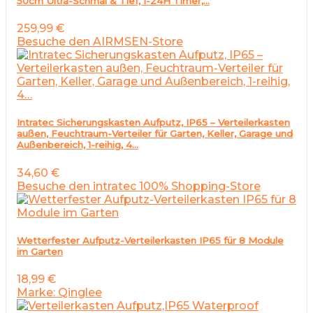
50cm Ultra-Schmal & Tief, 1-24H Timer,…
259,99
€
Besuche den AIRMSEN-Store
Intratec Sicherungskasten Aufputz, IP65 – Verteilerkasten
außen, Feuchtraum-Verteiler für Garten, Keller, Garage und
Außenbereich, 1-reihig, 4…
34,60
€
Besuche den intratec 100% Shopping-Store
Wetterfester Aufputz-Verteilerkasten IP65 für 8 Module
im Garten
18,99
€
Marke: Qinglee