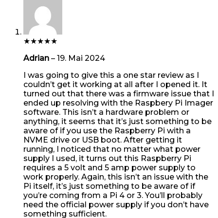
★
★
★
★
★
Adrian
–
19. Mai 2024
I was going to give this a one star review as I
couldn’t get it working at all after I opened it. It
turned out that there was a firmware issue that I
ended up resolving with the Raspbery Pi Imager
software. This isn’t a hardware problem or
anything, it seems that it’s just something to be
aware of if you use the Raspberry Pi with a
NVME drive or USB boot. After getting it
running, I noticed that no matter what power
supply I used, it turns out this Raspberry Pi
requires a 5 volt and 5 amp power supply to
work properly. Again, this isn’t an issue with the
Pi itself, it’s just something to be aware of if
you’re coming from a Pi 4 or 3. You’ll probably
need the official power supply if you don’t have
something sufficient.