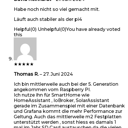
Habe noch nicht so viel gemacht mit.
Läuft auch stabiler als der pi4
Helpful
(
0
)
Unhelpful
(
0
)
You have already voted
this
★
★
★
★
★
Thomas R.
–
27. Juni 2024
Ich bin mittlerweile auch bei der 5. Generation
angekommen vom Raspberry PI.
Ich nutze ihn für SmartHome wie
HomeAssistant , IoBroker, SolarAssistant
gerade im Zusammenspiel mit einer Datenbank
und Grafana kommt die mehr Performance zur
Geltung. Auch das mittlerweile m2 Festplatten
unterstützt werden , sonst hiess es damals 1
mal im Jahr SD Card austauschen da die vielen