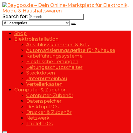
Search for:
Shop
Elektroinstallation
Anschlussklemmen & Kits
Automatisierungsgeräte für Zuhause
Kabelführungssysteme
Elektrische Leitungen
Leitungsschutzschalter
Steckdosen
Unterputzeinbau
Verteilerkästen
Computer & Zubehör
Computer-Zubehör
Datenspeicher
Desktop-PCs
Drucker & Zubehör
Netzwerk
Tablet PCs