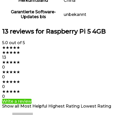
Herkunftsland
China
Garantierte Software-
unbekannt
Updates bis
13 reviews for
Raspberry Pi 5 4GB
5.0
out of 5
★
★
★
★
★
★
★
★
★
★
13
★
★
★
★
★
0
★
★
★
★
★
0
★
★
★
★
★
0
★
★
★
★
★
0
Write a review
Show all
Most Helpful
Highest Rating
Lowest Rating